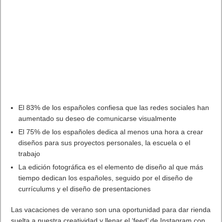
Además, se anunciaron los seis personajes jugables incluidos
en el contenido descargable posterior al lanzamiento, el
DLC
Kombat Pack
, que incluye tres kombatientes
klásicos,
Quan Chi, Ermac
y
Takeda Takahashi
, además de
tres luchadores invitados:
Peacemaker
,
Omni-
Man
y
Homelander
.
Para ver y compartir el
tráiler oficial de Mortal Kombat 1
–
Umgadi