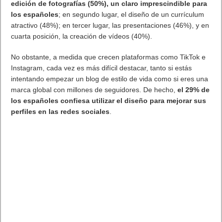
Ed Boon
(director creativo de NetherRealm Studios y
cocreador de
Mortal Kombat
)
Dominic Cianciolo
(director de doblaje y narración de
NetherRealm Studios)
Thiago Gomes
(director de desarrollo de arte de
NetherRealm Studios)
Kelly Hu
(
X2: X-Men United, BMF, Young Justice
), que pone
voz a
Li Mei
Yuri Lowenthal
(
He-Man and the Masters of the Universe,
franquicia de
Ben 10
), que pone voz a
Smoke
Plantel principal y kombatientes kameo
:
Li Mei:
Esta antigua miembro de las Umgadi sirve ahora
como agente de la fuerza policial del Mundo Exterior y
despliega una gran variedad de habilidades mágicas.
Tanya:
La líder de las Umgadi es una diestra luchadora y
una de las personas de mayor confianza de la orden.
Baraka:
Un proscrito a causa de la peste tarkatana, que lo