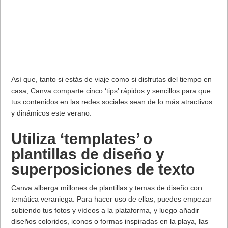
ha convertido en un monstruo letal. Ahora lidera a los
afligidos habitantes del Mundo Exterior en kombate.
Darrius:
El personaje klásico regresa como kombatiente
kameo y ofrece su apoyo en la batalla con una serie de
movimientos de asistencia.
Kombat Pack
:
Quan Chi
Ermac
Takeda Takahashi
Peacemaker
(Basado en la película de
El Escuadrón
Suicida
y la serie
Peacemaker
de MAX)
Omni-Man
(Basado en el comic original y la serie televisiva
de animación
Invencible
)
Homelander*
(Basado en al exitosa serie
The Boys
)
J
ean-Claude Van Damme
(Skin de Johnny Cage que
incluye la voz y parecido con el famoso actor y artista
marcial)