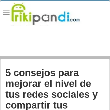
El panel de Mortal
Kombat 1 en la
Comic-Con de San
Diego presenta los