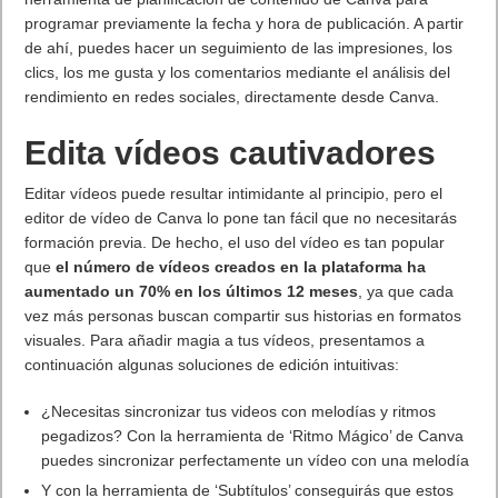
Próximamente en XBOX Game Pass: Gears of War E-Day Open
Beta, Mio: Memories in Orbit, Cricket 26 y mucho más
5 agosto, 2026
El Fire Emblem: Fortune’s Weave Direct trae más detalles sobre
este juego, centrado en combates estratégicos, que llegará en
exclusiva a Nintendo Switch
5 agosto, 2026
Publicidad