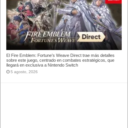
¿Cómo descargar Windows 10 abril 2018
oficialmente y gratis? Actualizar archivos ISO
(32 bits / 64 bits)
Categorías
Android
Apple
Destacada
Hardware
Internet
Juegos
Lo más visto y recomendado
Móviles
Patrocinado
Seguridad
Sin categoría
Smartwatch
Software
Tecnología
Publicidad
Letra de canciones populares infantiles cortas
Cómo saber si te han bloqueado en WhatsApp
¿Cómo escribir la comillas latinas / españolas
o angulares(« ») en un ordenador?
10 sitios para recibir SMS de validación sin
mostrar nuestro número real