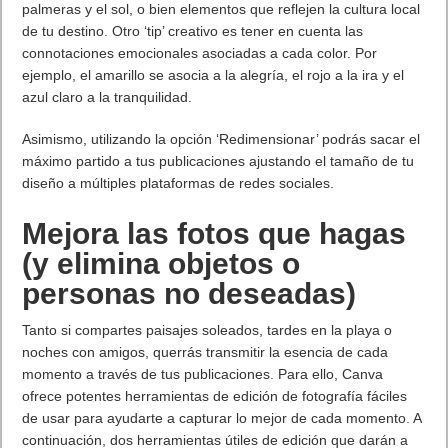
Ferra
,
Johnny
Cage
,
Khameleon
,
Mavado
y
Tremor
incluido como
Kombatientes Kameo
El Kombat Pack
ya está disponible para reserva como parte
de
Mortal Kombat 1
Premium Edition
y
Kollector’s
Edition
*Homelander estará disponible en la primavera de 2024
*** Estos vídeos/tráileres solo pueden mostrarse si están
tras un sistema de verificación de edad que: (1) sea
independiente de la edad (es decir, solicite al usuario
introducir su fecha de nacimiento o seleccionarla de un
menú desplegable); (2) emplee medidas técnicas
razonables para evitar que los usuarios menores de edad
vuelvan a introducir su edad después de que se les
niegue el acceso; y (3) no muestre información sobre la
calificación ESRB en el reproductor ni en el propio sistema
de verificación de edad. El incumplimiento de estos
requisitos puede comprometer las posibilidades de que le
enviemos este tipo de material en el futuro. ***