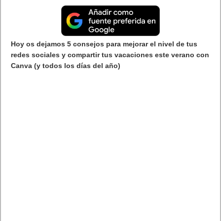
El panel de
Mortal Kombat 1
en la Comic-Con de San
Diego
presenta los nuevos personajes Li Mei, Tanya y
Baraka
Quan Chi, Ermac, Takeda, Peacemaker, Homelander y Omni-
Man formarán parte del DLC Kombat Pack
En el panel de
Mortal Kombat 1
de la Comic-Con
International: San Diego, Warner Bros. Games y NetherRealm
Studios han anunciado que
Li Mei, Tanya
y
Baraka
son los
nuevos personajes jugables que se unen al listado principal.
Los tres luchadores se presentaron en un nuevo tráiler
centrado en las Umgadi, un grupo de sacerdotisas guerreras
que dedican su vida a proteger a la familia real del Mundo
Exterior. El tráiler también ofrece un primer vistazo de su
jugabilidad y elementos de la historia.