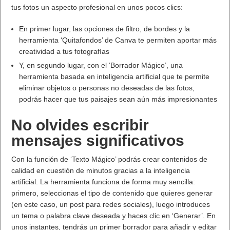
Mortal Kombat 1
es la última entrega de la aclamada
franquicia de videojuegos
Mortal Kombat
desarrollada por el
galardonado NetherRealm Studios. Muestra un renacido
Universo
Mortal Kombat
ambientado en una nueva historia con
héroes y villanos icónicos reinventados como nunca antes se
habían visto. El juego cuenta con un amplio elenco de
luchadores legendarios con nuevas historias, como Liu Kang,
Scorpion, Sub-Zero, Raiden, Kung Lao, Kitana, Mileena, Shang
Tsung, Johnny Cage, Kenshi, Smoke, Li Mei, Tanya, Baraka y
muchos más, además de una lista independiente de
kombatientes kameo que pueden ayudar durante los
combates.
Mortal Kombat 1
estará disponible para PlayStation 5, Xbox
Series X|S, Nintendo Switch y para PC (Steam y Epic Games
Store) a partir del 19 de septiembre de 2023. Todas las
compras anticipadas de
Mortal Kombat 1
incluirán el
personaje jugable Shang Tsung, y quienes reserven el juego
para PlayStation 5 o Xbox Series X|S obtendrán también
acceso a la beta de
Mortal Kombat 1
, disponible en agosto de