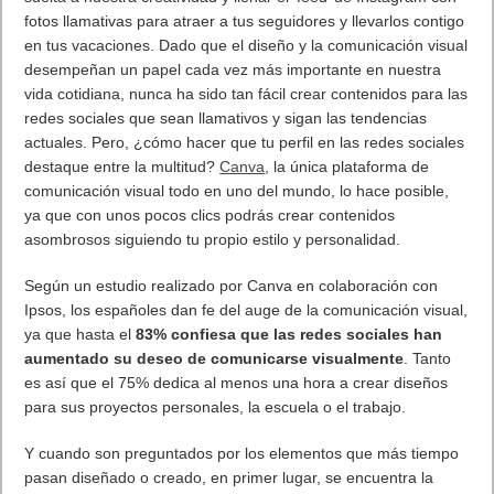
Aquí te resumimos los anuncios del panel de
Mortal Kombat
1
:
Participantes destacados
:
El equipo creativo de NetherRealm Studios se ha unido a los
mejores actores de doblaje para hablar de la nueva historia,
los personajes, las características del juego, el estilo de arte
y muchos otros aspectos de
Mortal Kombat 1
: