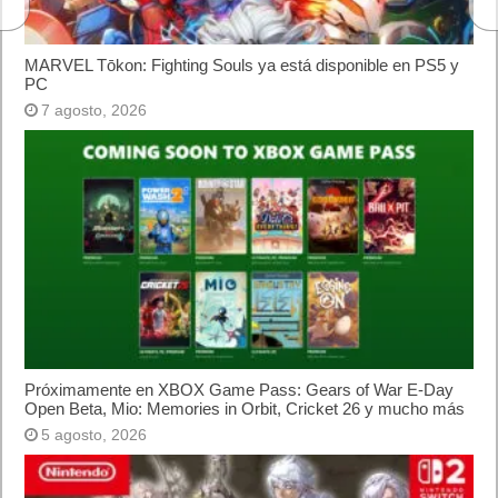
Lo más visto
Letra de canciones populares infantiles cortas
Cómo saber si te han bloqueado en WhatsApp
¿Cómo escribir la comillas latinas / españolas
o angulares(« ») en un ordenador?
10 sitios para recibir SMS de validación sin
mostrar nuestro número real
¿Cómo ver una versión antigua de página
web?
¿Cómo desactivar suspensión en Windows 7,
Windows 8 y XP?