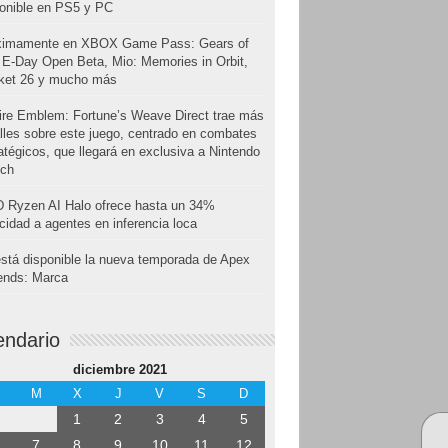
onible en PS5 y PC
ximamente en XBOX Game Pass: Gears of
E-Day Open Beta, Mio: Memories in Orbit,
cket 26 y mucho más
ire Emblem: Fortune’s Weave Direct trae más
lles sobre este juego, centrado en combates
atégicos, que llegará en exclusiva a Nintendo
tch
 Ryzen AI Halo ofrece hasta un 34%
cidad a agentes en inferencia loca
stá disponible la nueva temporada de Apex
ends: Marca
endario
diciembre 2021
M
X
J
V
S
D
1
2
3
4
5
7
8
9
10
11
12