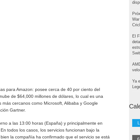
disp
Pró
War 
Cri
El F
deta
estr
Swi
AMD
velo
Ya e
Leg
as para Amazon: posee cerca de 40 por ciento del
 nube de $64,000 millones de dólares, lo cual es una
es más cercanos como Microsoft, Alibaba y Google
Cal
ción Gartner.
orno a las 13:00 horas (España) y principalmente en
L
n todos los casos, los servicios funcionan bajo la
bien la compañía ha confirmado que el servicio se está
6