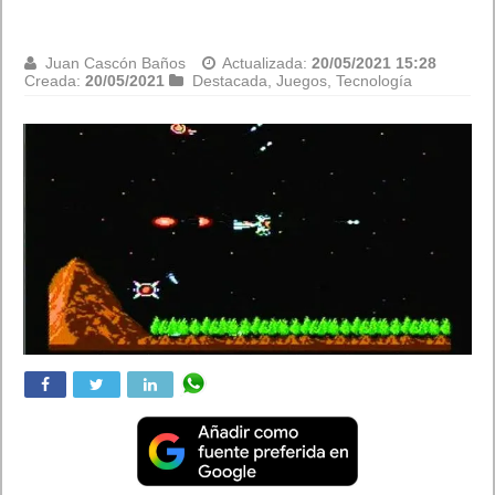
Juan Cascón Baños
Actualizada:
20/05/2021 15:28
Creada:
20/05/2021
Destacada
,
Juegos
,
Tecnología