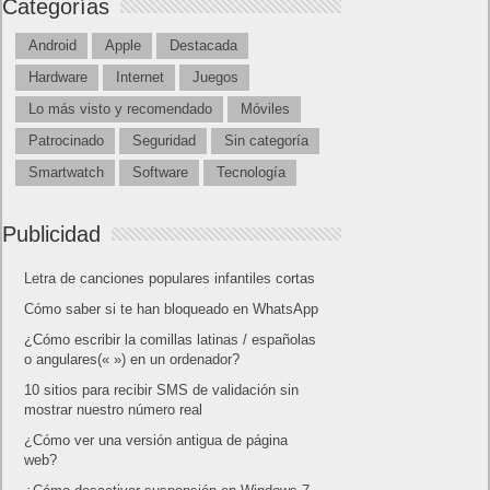
Categorías
Android
Apple
Destacada
Hardware
Internet
Juegos
Lo más visto y recomendado
Móviles
Patrocinado
Seguridad
Sin categoría
Smartwatch
Software
Tecnología
Publicidad
Letra de canciones populares infantiles cortas
Cómo saber si te han bloqueado en WhatsApp
¿Cómo escribir la comillas latinas / españolas
o angulares(« ») en un ordenador?
10 sitios para recibir SMS de validación sin
mostrar nuestro número real
¿Cómo ver una versión antigua de página
web?