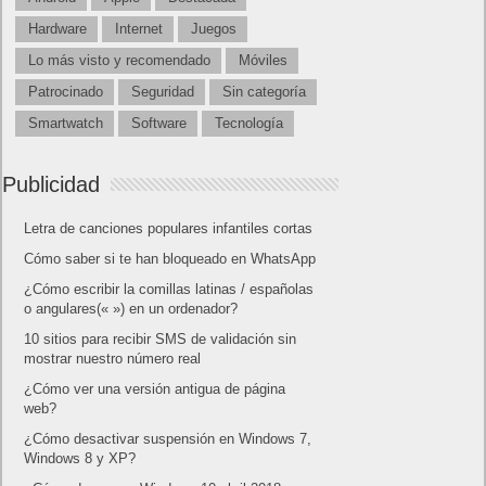
Hardware
Internet
Juegos
Lo más visto y recomendado
Móviles
Patrocinado
Seguridad
Sin categoría
Smartwatch
Software
Tecnología
Publicidad
Letra de canciones populares infantiles cortas
Cómo saber si te han bloqueado en WhatsApp
¿Cómo escribir la comillas latinas / españolas
o angulares(« ») en un ordenador?
10 sitios para recibir SMS de validación sin
mostrar nuestro número real
¿Cómo ver una versión antigua de página
web?
¿Cómo desactivar suspensión en Windows 7,
Windows 8 y XP?