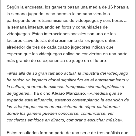
experiencias de juego y sonido más envolventes;
Animaciones nuevas y renovadas del lanzamiento de
aplicaciones para proporcionar una experiencia mejorada;
Mejora de las funciones de privacidad y seguridad para
garantizar que los datos personales se mantengan lo más
seguros posible.
El programa proporciona respuestas y comentarios cruciales
para el desarrollo del próximo hito de Android. Con fuentes
procedentes de una amplia base geográfica de usuarios y de
diversas culturas, la analítica y los análisis de errores ayudarán
TM
a perfeccionar Android
12 para los usuarios finales.
. Leer artículo completo en Frikipandi
Los desarrolladores,
invitados a dar forma a Android 12 en el nuevo Nokia X20
.