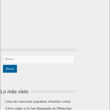
31
« Abr
Jun »
Lo más visto y recomendado
Buscar juegos
Las Recetas de Cocina
Buscador I.E - Firefox
Como página de inico
Facebook Frikipandi
Juegos Flash
Juego Mario
Juego Shangai
Todos los enlaces
Hitórico de Noticias del Blog