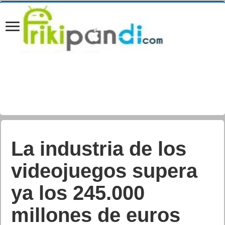
Los desarrolladores,
invitados a dar forma
a Android 12 en el
nuevo Nokia X20