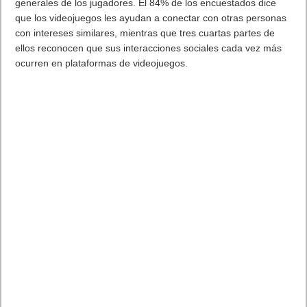
a sus necesidades y seguir proporcionando a nuestros clientes
aún más valor en los smartphones que de verdad les gustan».
Los desarrolladores que participen en el programa podrán
colaborar, compartir ideas y consejos con expertos afines a
través del foro de la comunidad de teléfonos Nokia. Para unirse
al foro, los desarrolladores pueden registrarse a través de la
aplicación MyPhoneApp, disponible en todos los smartphones
Nokia. Además, a través del programa de
previews
para
TM
desarrolladores de Android
12, los expertos en aplicaciones
pueden comunicarse directamente en 16 idiomas con el equipo
interno de desarrolladores de HMD Global.
TM
Android
12 proporcionará una gran cantidad de
características nuevas y actualizadas, tales como:
Compatibilidad con imágenes AVIF, de modo que no sea
necesario sacrificar la calidad de las imágenes por el tamaño
de los archivos;
Retroalimentación háptica acoplada al audio para ofrecer