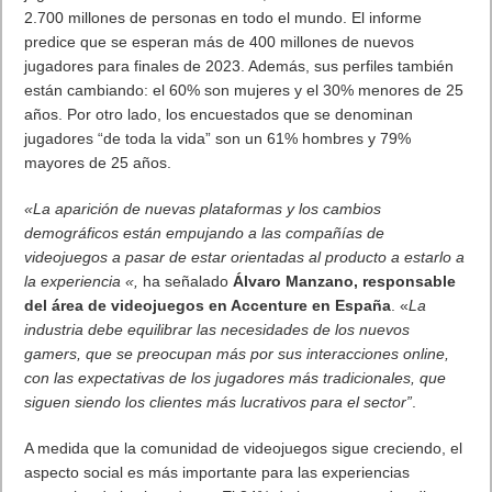
estrecha colaboración con Google, pronto podremos ofrecer
TM
acceso a la primera beta de Android
12″.
«La gente quiere usar sus teléfonos durante más tiempo, y con
un teléfono Nokia, no es sólo la durabilidad del hardware lo que
viene de serie. Un software fluido que funcione como nuevo
durante años es igual de importante, y por eso queremos
trabajar estrechamente con nuestra comunidad de
desarrolladores para crear la mejor experiencia de usuario
posible. La longevidad es la base de nuestra nueva línea de
smartphones Nokia, por lo que ofrecemos hasta tres años de
actualizaciones del sistema operativo, una propuesta
reconocida como una de las más completas del mercado de
smartphones, y seguimos siendo líderes del mercado en
actualizaciones de seguridad. Nokia X20 se une a una familia
de dispositivos que han ayudado a dar forma a
TM
Android
durante años».
«Estamos impacientes por recibir los comentarios de nuestra
comprometida comunidad de fans de Nokia para poder atender