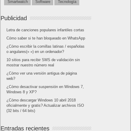
Amazon Prime
Amazon Prime Vídeo
Powered by
Frikipandi.com
.
Juan Cascón
Todos los derechos
reservados.
©
Home page
Copyright © 2019
Shangai
|
Como página de inico
|
Añadir
Buscador I.E - Firefox
|
Twitter
|
Facebook
|
Sitemap
|
Contacto