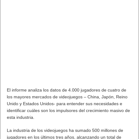
el nuevo Nokia X20
HMD Global
, the home of Nokia phones, ha dado a conocer
que el programa de
previews
para desarrolladores de Android
12 está a punto de llegar a Nokia X20, permitiendo que los
desarrolladores prueben por primera vez lo nuevo en la
TM
innovación de Android
.
El programa de
previews
para desarrolladores de
TM
Android
12 permite a los desarrolladores crear, probar y
perfeccionar sus aplicaciones antes del esperado lanzamiento
del sistema operativo a lo largo de este año. Los
desarrolladores de aplicaciones tendrán la oportunidad de
TM
probar la última versión de Android
con Nokia X20 a partir
de la segunda mitad de 2021.
Stephen Taylor, Chief Marketing Officer de HMD Global, ha
declarado:
«Estamos muy contentos de anunciar que, gracias a nuestra