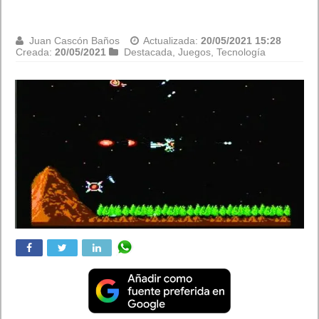
Juan Cascón Baños
Actualizada:
19/05/2021 18:43
Creada:
19/05/2021
Destacada
,
Móviles