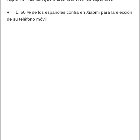
Apple Vs Xiaomi:¿Qué marca prefieren los españoles?
●
El 60 % de los españoles confía en
Xiaomi
para la elección
de su teléfono móvil