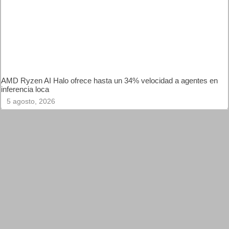
sobre este juego, centrado en combates estratégicos, que
llegará en exclusiva a Nintendo Switch
5 agosto, 2026
AMD Ryzen AI Halo ofrece hasta un 34% velocidad a
agentes en inferencia loca
5 agosto, 2026