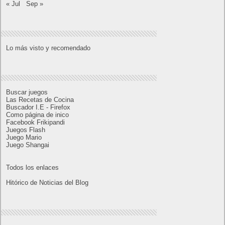
Entradas recientes
Próximamente en XBOX Game Pass: Gears of
War E-Day Open Beta, Mio: Memories in Orbit,
Cricket 26 y mucho más
El Fire Emblem: Fortune’s Weave Direct trae más
detalles sobre este juego, centrado en combates
estratégicos, que llegará en exclusiva a Nintendo
Switch
AMD Ryzen AI Halo ofrece hasta un 34%
velocidad a agentes en inferencia loca
Ya está disponible la nueva temporada de Apex
Legends: Marca
Super Robot Wars Y celebra el 35º aniversario de
la serie con una actualización gratuita y un nuevo
DLC disponible a partir de hoy