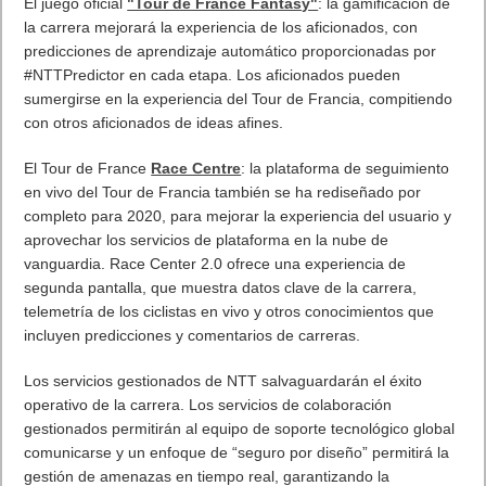
helicóptero.
Datos adicionales para la transmisión de televisión en
directo
: NTT Ltd. Y A.S.O proporcionarán nuevos datos y
visualizaciones como parte de la transmisión de televisión en
vivo. Esto proporcionará una nueva forma de ver y comprender
la carrera y el rendimiento de cada equipo.
El canal social
@letourdata
: los datos compartidos a través
del canal @letourdata permitirán a los aficionados mantenerse
al día con lo que sucede con la carrera, incluso si están en
movimiento. También, proporcionará una visión más profunda
del rendimiento de los ciclistas, las estrategias de su equipo y
las predicciones del #NTTPredictor.
El juego oficial
"Tour de France Fantasy"
: la gamificación de
la carrera mejorará la experiencia de los aficionados, con
predicciones de aprendizaje automático proporcionadas por
#NTTPredictor en cada etapa. Los aficionados pueden
sumergirse en la experiencia del Tour de Francia, compitiendo