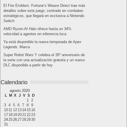
Lo más visto y recomendado
Móviles
Patrocinado
Seguridad
Sin categoría
Smartwatch
Software
Tecnología
Publicidad
Letra de canciones populares infantiles cortas
Cómo saber si te han bloqueado en WhatsApp
¿Cómo escribir la comillas latinas / españolas
o angulares(« ») en un ordenador?
10 sitios para recibir SMS de validación sin
mostrar nuestro número real
¿Cómo ver una versión antigua de página
web?
¿Cómo desactivar suspensión en Windows 7,
Windows 8 y XP?
¿Cómo descargar Windows 10 abril 2018
oficialmente y gratis? Actualizar archivos ISO
(32 bits / 64 bits)