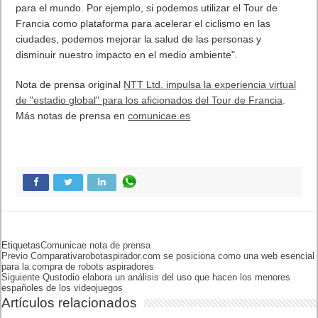
para llevar la experiencia de los fans al siguiente nivel. Los
nuevos desafíos que hemos abordado al prepararnos para la
carrera de este año están inspirando a nuestro equipo a
desarrollar muchas más ideas fantásticas para atraer a una
nueva generación de aficionados con conocimientos digitales".
Yann Le Moenner, Director Ejecutivo de A.S.O
. comentó: "En
los últimos cinco años, hemos construido el Tour de Francia
con NTT Ltd. y este año hemos continuado nuestro viaje de
transformación digital bajo circunstancias únicas. La gente ha
visto los beneficios del deporte incluso durante la pandemia.
Mucha gente hizo ejercicio durante el confinamiento y ahora
incluso más gente monta en bicicleta para viajar. Podemos
usar la tecnología para asegurar que la experiencia del
aficionado sea más rica que nunca. Estos cambios son buenos
para el mundo. Por ejemplo, si podemos utilizar el Tour de
Francia como plataforma para acelerar el ciclismo en las
ciudades, podemos mejorar la salud de las personas y
disminuir nuestro impacto en el medio ambiente".