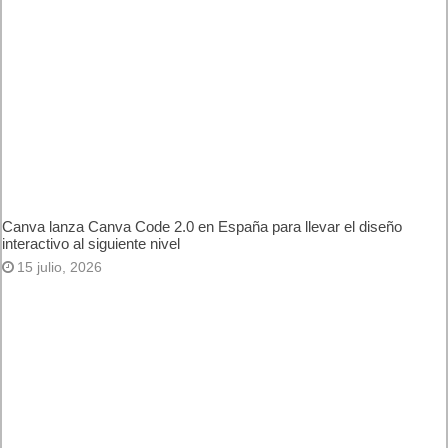
Nota de prensa original
NTT Ltd. impulsa la experiencia virtual
de "estadio global" para los aficionados del Tour de Francia
.
Más notas de prensa en
comunicae.es
Etiquetas
COMUNICAE
NOTA DE PRENSA
Previo
Comparativarobotaspirador.com
se posiciona como una web
esencial para la compra de
robots aspiradores
Siguiente
Qustodio elabora un análisis
del uso que hacen los
menores españoles de los
videojuegos
Artículos relacionados