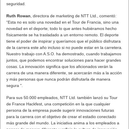
con otros aficionados de ideas afines.
El Tour de France
Race Centre
: la plataforma de seguimiento
en vivo del Tour de Francia también se ha rediseñado por
completo para 2020, para mejorar la experiencia del usuario y
aprovechar los servicios de plataforma en la nube de
vanguardia. Race Center 2.0 ofrece una experiencia de
segunda pantalla, que muestra datos clave de la carrera,
telemetría de los ciclistas en vivo y otros conocimientos que
incluyen predicciones y comentarios de carreras.
Los servicios gestionados de NTT salvaguardarán el éxito
operativo de la carrera. Los servicios de colaboración
gestionados permitirán al equipo de soporte tecnológico global
comunicarse y un enfoque de “seguro por diseño” permitirá la
gestión de amenazas en tiempo real, garantizando la
seguridad.
Ruth Rowan
, directora de marketing de NTT Ltd., comentó:
“Esta no es solo una novedad en el Tour de Francia, sino una
novedad en el deporte; todo lo que antes hubiéramos hecho