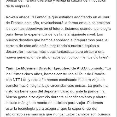
físicamente se ha trasladado a un entorno remoto. El deporte
tiene el poder de inspirar y queríamos que el público disfrutara
de la carrera este año incluso si no puede estar en la carretera.
Nuestro trabajo con A.S.O. ha demostrado, cuando trabajamos
juntos, que podemos encontrar soluciones para hacer grandes
cosas. La innovación significa que los aficionados verán la
carrera de una manera diferente, se acercarán más a la acción
y más personas que nunca podrán disfrutarla de manera
segura ".
Para sus 50.000 empleados, NTT Ltd. también lanzó su Tour
de France Hackfest, una competición en la que cualquier
persona de la empresa puede sugerir innovaciones futuras
para la carrera con el objetivo de crear el estadio conectado
más grande del mundo. La iniciativa anima a los empleados a
pensar de manera diferente y refleja la cultura de innovación
de la empresa.
Rowan
añade: “El enfoque que estamos adoptando en el Tour
de Francia este año, revolucionará la forma en que se emitirán
los eventos deportivos en el futuro. Estamos usando tecnología