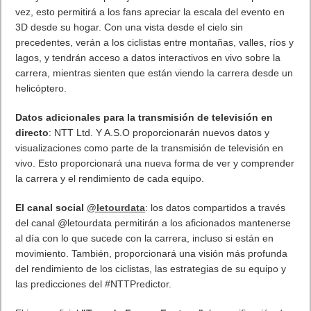
diferentes tecnologías para ofrecer sus servicios del Tour de
Francia de forma remota por primera vez. Esto mantendrá al
personal seguro mientras apoya el desarrollo de la carrera y
brinda una experiencia mejorada para los aficionados.
Para crear un "estadio global" digital para los amantes del
ciclismo que no pueden estar en la carretera este año, NTT y
A.S.O. han hecho uso de sus capacidades avanzadas de
análisis de datos en tiempo real. Los datos y análisis en vivo se
presentarán en múltiples canales, incluyendo:
Una nueva aplicación de datos de realidad aumentada
(AR):
además de las imágenes de la carrera en directo, la
aplicación proporcionará a los usuarios seleccionados una
forma única de ver e interactuar con los datos de la carrera en
vivo y los increíbles paisajes del Tour de Francia. Por primera
vez, esto permitirá a los fans apreciar la escala del evento en
3D desde su hogar. Con una vista desde el cielo sin
precedentes, verán a los ciclistas entre montañas, valles, ríos y
lagos, y tendrán acceso a datos interactivos en vivo sobre la
carrera, mientras sienten que están viendo la carrera desde un