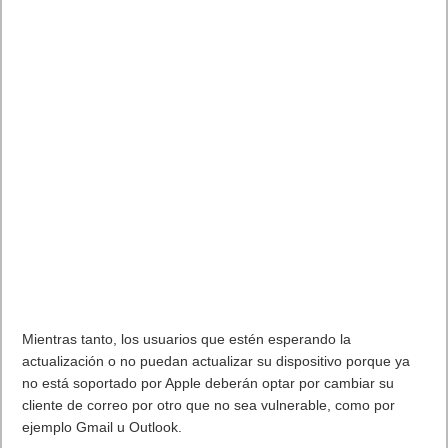
Mientras tanto, los usuarios que estén esperando la
actualización o no puedan actualizar su dispositivo porque ya
no está soportado por Apple deberán optar por cambiar su
cliente de correo por otro que no sea vulnerable, como por
ejemplo Gmail u Outlook.
Se trata de un problema importante, especialmente para
aquellas empresas y organizaciones que provean de
dispositivos iOS a sus empleados y utilicen la aplicación de
correo que viene por defecto para gestionar los emails.
Muchas tendrán que decidir si esperan a aplicar el parche o
cambian de gestor de correo, algo que puede suponer muchas
horas de trabajo en una situación de crisis como la actual, que
dificulta este tipo de operaciones, especialmente porque
muchos de los usuarios de los dispositivos vulnerables se
encontrarán en su casa y no será tan fácil hacer el cambio.
. Leer artículo completo en Frikipandi
ESET alerta de dos