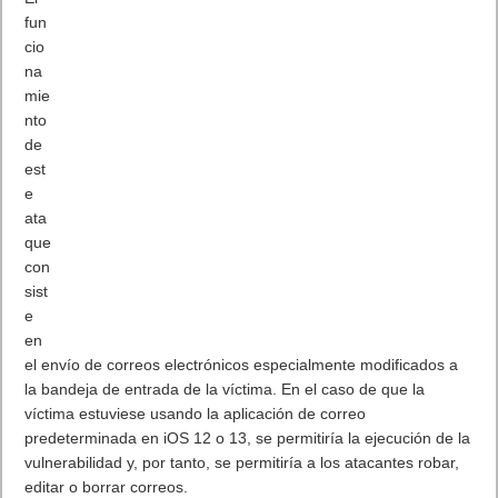
El
fun
cionamiento de este ataque consiste en el envío de correos
electrónicos especialmente modificados a la bandeja de
entrada de la víctima. En el caso de que la víctima estuviese
usando la aplicación de correo predeterminada en iOS 12 o 13,
se permitiría la ejecución de la vulnerabilidad y, por tanto, se
permitiría a los atacantes robar, editar o borrar correos.
Estas dos vulnerabilidades, catalogadas como
Out-of-bounds
Write
(OOB Write) y
Remote Heap Overflow
, habrían sido
usadas en varios ataques dirigidos contra objetivos variados,
desde periodistas a ejecutivos de importantes empresas. De
hecho, los agujeros de seguridad fueron descubiertos durante
un análisis forense que estaban realizando los investigadores
de ZecOps.
Dispositivos iOS vulnerables