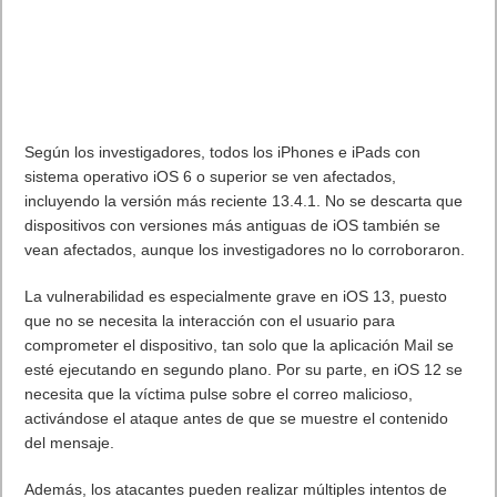
que no se necesita la interacción con el usuario para
comprometer el dispositivo, tan solo que la aplicación Mail se
esté ejecutando en segundo plano. Por su parte, en iOS 12 se
necesita que la víctima pulse sobre el correo malicioso,
activándose el ataque antes de que se muestre el contenido
del mensaje.
Además, los atacantes pueden realizar múltiples intentos de
explotar esta vulnerabilidad, sin que el usuario note nada
extraño más allá de una ralentización temporal del dispositivo
en iOS 13 o que la aplicación de correo se detenga
abruptamente en iOS 12.
Posibles soluciones
Al estar Apple informada de este fallo antes de que se hiciera
público, el parche que soluciona estas graves vulnerabilidades
ya se incluye en la versión de
iOS 13.4.5 beta 2
que fue
lanzada el pasado 15 de abril. Sin embargo, al tratarse de una
versión preliminar, muy pocos dispositivos la tienen instalada y
es de esperar que en los próximos días se lance una