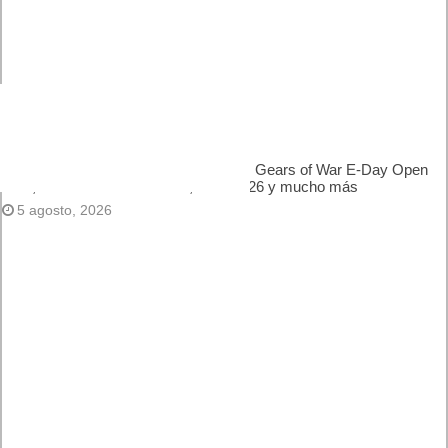
Próximamente en XBOX Game Pass: Gears of War E-Day
Open Beta, Mio: Memories in Orbit, Cricket 26 y mucho más
5 agosto, 2026
El Fire Emblem: Fortune’s Weave Direct trae más detalles
sobre este juego, centrado en combates estratégicos, que
llegará en exclusiva a Nintendo Switch
5 agosto, 2026