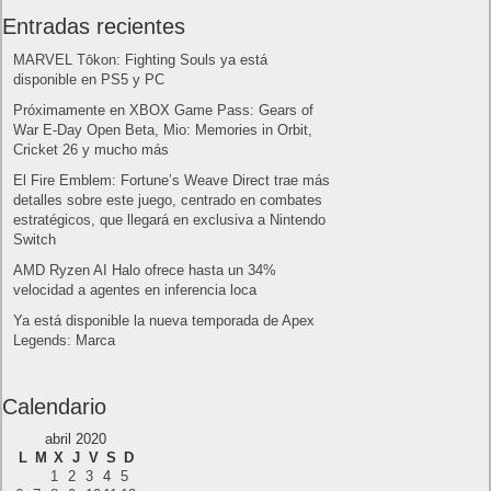
MARVEL Tōkon: Fighting Souls ya está
disponible en PS5 y PC
Próximamente en XBOX Game Pass: Gears of
War E-Day Open Beta, Mio: Memories in Orbit,
Cricket 26 y mucho más
El Fire Emblem: Fortune’s Weave Direct trae más
detalles sobre este juego, centrado en combates
estratégicos, que llegará en exclusiva a Nintendo
Switch
AMD Ryzen AI Halo ofrece hasta un 34%
velocidad a agentes en inferencia loca
Ya está disponible la nueva temporada de Apex
Legends: Marca
Calendario
abril 2020
L
M
X
J
V
S
D