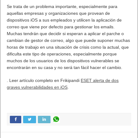
graves vulnerabilidades en iOS
.
Etiquetas
ESET
IOS
Previo
Call of Duty: Mobile World
Championship 2020
Tournament
Siguiente
TaxDown cierra 700.000€ en
una ronda seed, alcanzando
el millón de euros de
inversión en su primer año
Artículos relacionados