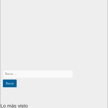
Lo más visto
Letra de canciones populares infantiles cortas
Cómo saber si te han bloqueado en WhatsApp