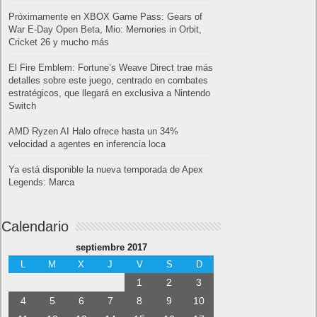
Próximamente en XBOX Game Pass: Gears of
War E-Day Open Beta, Mio: Memories in Orbit,
Cricket 26 y mucho más
El Fire Emblem: Fortune’s Weave Direct trae más
detalles sobre este juego, centrado en combates
estratégicos, que llegará en exclusiva a Nintendo
Switch
AMD Ryzen AI Halo ofrece hasta un 34%
velocidad a agentes en inferencia loca
Ya está disponible la nueva temporada de Apex
Legends: Marca
Calendario
septiembre 2017
L
M
X
J
V
S
D
1
2
3
4
5
6
7
8
9
10