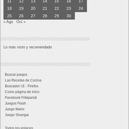
11
12
13
14
15
16
17
18
19
20
21
22
23
24
25
26
27
28
29
30
« Ago
Oct »
Lo más visto y recomendado
Buscar juegos
Las Recetas de Cocina
Buscador I.E - Firefox
Como página de inico
Facebook Frikipandi
Juegos Flash
Juego Mario
Juego Shangai
Todos los enlaces