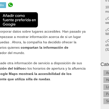
o 
dIn
10
mo
¿C
we
¿C
orporar datos sobre lugares accesibles. Han pasado ya
Wi
ezase a mostrar información acerca de si un lugar
¿C
ruedas . Ahora, la compañía ha decidido ofrecer la
of
arios quienes
compartan la información de
(32
edor del mundo.
ade otra información de servicio a disposición de sus
Cat
ión del tráfico
o los horarios de apertura y la afluencia
A
ogle Maps mostrará la accesibilidad de los
ente que utiliza silla de ruedas
.
H
L
P
S