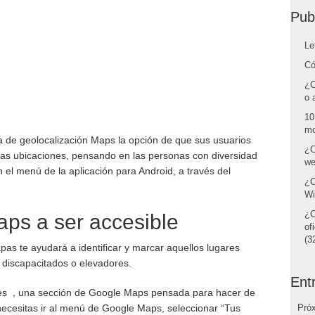
Pub
Le
Có
¿C
o 
10
mo
 de geolocalización Maps la opción de que sus usuarios
¿C
 las ubicaciones, pensando en las personas con diversidad
we
n el menú de la aplicación para Android, a través del
¿C
Wi
¿C
ps a ser accesible
of
(32
pas te ayudará a identificar y marcar aquellos lugares
discapacitados o elevadores.
Ent
es
, una sección de Google Maps pensada para hacer de
necesitas ir al menú de Google Maps, seleccionar “Tus
Pró