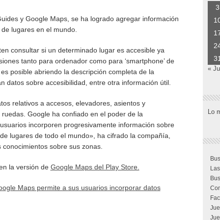
3
Guides y Google Maps, se ha logrado agregar información
1
s de lugares en el mundo.
1
2
en consultar si un determinado lugar es accesible ya
3
siones tanto para ordenador como para ‘smartphone’ de
« J
es posible abriendo la descripción completa de la
an datos sobre accesibilidad, entre otra información útil.
tos relativos a accesos, elevadores, asientos y
Lo 
e ruedas. Google ha confiado en el poder de la
s usuarios incorporen progresivamente información sobre
s de lugares de todo el mundo», ha cifrado la compañía,
s conocimientos sobre sus zonas.
Bus
en la versión de
Google Maps del Play Store.
Las
Bus
ogle Maps permite a sus usuarios incorporar datos
Com
Fac
Jue
Jue