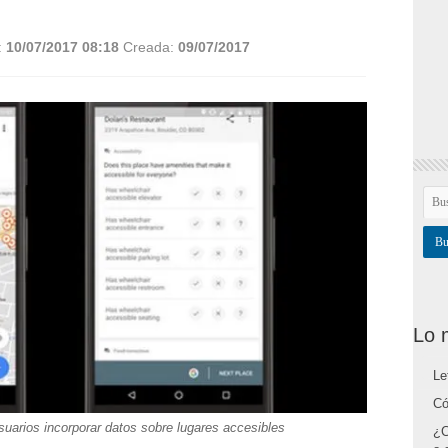
:
10/07/2017 08:18
Creada:
09/07/2017
Lo 
Le
Có
uarios incorporar datos sobre lugares accesibles
¿C