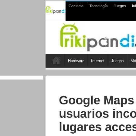
Contacto
Tecnología
Juegos
In
Hardware
Internet
Juegos
Mó
Google Maps 
usuarios inc
lugares acces