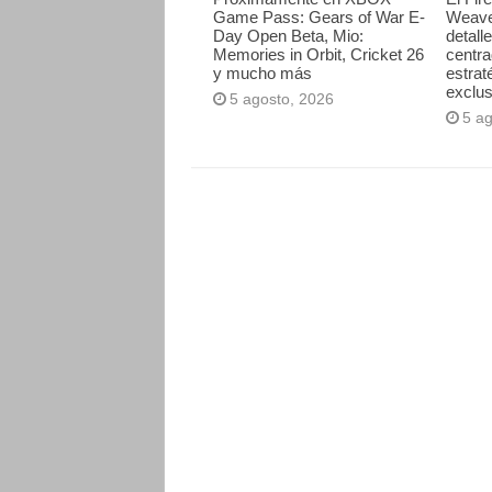
Game Pass: Gears of War E-
Weave
Day Open Beta, Mio:
detall
Memories in Orbit, Cricket 26
centr
y mucho más
estrat
exclus
5 agosto, 2026
5 a