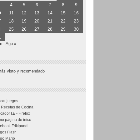
4
5
6
7
8
9
0
11
12
13
14
15
16
7
18
19
20
21
22
23
4
25
26
27
28
29
30
1
un
Ago »
más visto y recomendado
car juegos
 Recetas de Cocina
cador I.E - Firefox
o página de inico
ebook Frikipandi
gos Flash
go Mario