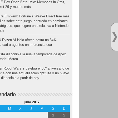
E-Day Open Beta, Mio: Memories in Orbit,
cket 26 y mucho más
ire Emblem: Fortune’s Weave Direct trae más
lles sobre este juego, centrado en combates
atégicos, que llegará en exclusiva a Nintendo
tch
 Ryzen AI Halo ofrece hasta un 34%
cidad a agentes en inferencia loca
stá disponible la nueva temporada de Apex
ends: Marca
r Robot Wars Y celebra el 35º aniversario de
erie con una actualización gratuita y un nuevo
disponible a partir de hoy
endario
julio 2017
M
X
J
V
S
D
1
2