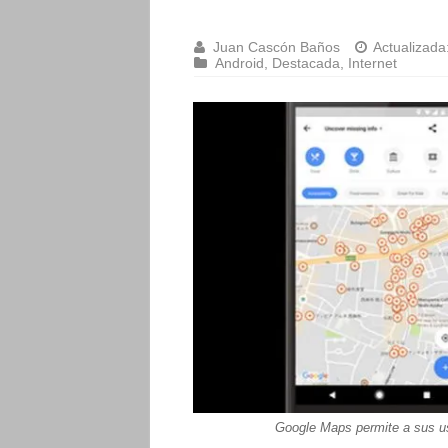
Juan Cascón Baños
Actualizada
Android
,
Destacada
,
Internet
Google Maps permite a sus us