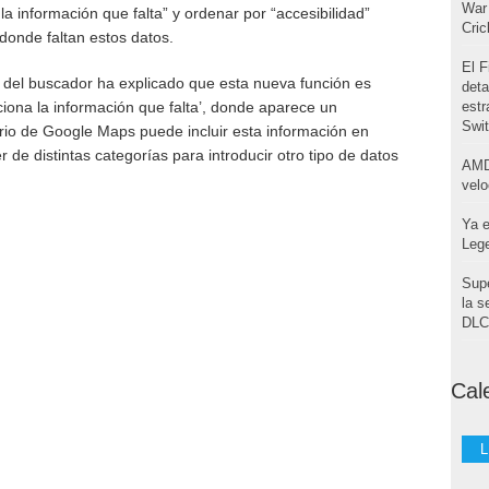
War 
la información que falta” y ordenar por “accesibilidad”
Cri
donde faltan estos datos.
El F
 del buscador ha explicado que esta nueva función es
deta
iona la información que falta’, donde aparece un
estr
Swi
ario de Google Maps puede incluir esta información en
 de distintas categorías para introducir otro tipo de datos
AMD
velo
Ya e
Leg
Supe
la s
DLC 
Cal
L