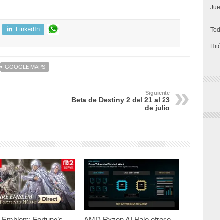
Jue
LinkedIn
Tod
Hit
GOOGLE MAPS
Siguiente
Beta de Destiny 2 del 21 al 23
de julio
e Emblem: Fortune’s
AMD Ryzen AI Halo ofrece