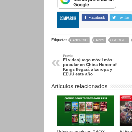
Facebook
Twitter
Compartir
Etiquetas
ANDROID
APPS
GOOGLE
Previo
El videojuego móvil más
popular en China Honor of
Kings llegará a Europa y
EEUU este año
Artículos relacionados
Próximamente en XBOX
El Fir