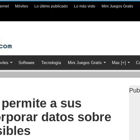
ternet
Móviles
Lo último publicado
Lo más visto
Mini Juegos Gratis
viles
Software
Tecnología
Mini Juegos Gratis
Mas [+]
Co
Pub
permite a sus
orporar datos sobre
ibles