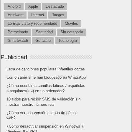
Android
Apple
Destacada
Hardware
Internet
Juegos
Lo más visto y recomendado
Móviles
Patrocinado
Seguridad
Sin categoría
Smartwatch
Software
Tecnología
Publicidad
Letra de canciones populares infantiles cortas
Cómo saber si te han bloqueado en WhatsApp
¿Cómo escribir la comillas latinas / españolas
o angulares(« ») en un ordenador?
10 sitios para recibir SMS de validación sin
mostrar nuestro número real
¿Cómo ver una versión antigua de página
web?
¿Cómo desactivar suspensión en Windows 7,
Windows 8 y XP?