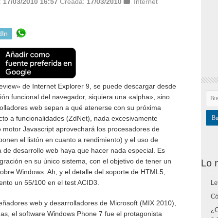
:
17/03/2010 16:57
Creada:
17/03/2010
Internet
dIn
eview» de Internet Explorer 9, se puede descargar desde
ión funcional del navegador, siquiera una «alpha», sino
rolladores web sepan a qué atenerse con su próxima
ecto a funcionalidades (ZdNet), nada excesivamente
 motor Javascript aprovechará los procesadores de
onen el listón en cuanto a rendimiento) y el uso de
a de desarrollo web haya que hacer nada especial. Es
egración en su único sistema, con el objetivo de tener un
Lo 
bre Windows. Ah, y el detalle del soporte de HTML5,
to un 55/100 en el test ACID3.
Le
Có
iseñadores web y desarrolladores de Microsoft (MIX 2010),
¿C
s, el software Windows Phone 7 fue el protagonista