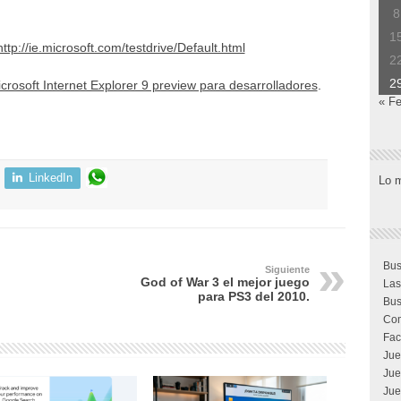
8
1
http://ie.microsoft.com/testdrive/Default.html
2
2
crosoft Internet Explorer 9 preview para desarrolladores
.
« F
LinkedIn
Lo 
Bus
Siguiente
God of War 3 el mejor juego
Las
para PS3 del 2010.
Bus
Com
Fac
Jue
Jue
Jue