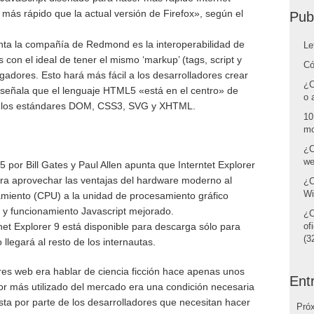
más rápido que la actual versión de Firefox», según el
Pub
ta la compañía de Redmond es la interoperabilidad de
Le
n el ideal de tener el mismo ‘markup’ (tags, script y
Có
gadores. Esto hará más fácil a los desarrolladores crear
¿C
n señala que el lenguaje HTML5 «está en el centro» de
o 
ara los estándares DOM, CSS3, SVG y XHTML.
10
mo
¿C
we
 por Bill Gates y Paul Allen apunta que Interntet Explorer
ra aprovechar las ventajas del hardware moderno al
¿C
Wi
amiento (CPU) a la unidad de procesamiento gráfico
 funcionamiento Javascript mejorado.
¿C
et Explorer 9 está disponible para descarga sólo para
of
(32
legará al resto de los internautas.
res web era hablar de ciencia ficción hace apenas unos
Ent
r más utilizado del mercado era una condición necesaria
a por parte de los desarrolladores que necesitan hacer
Pró