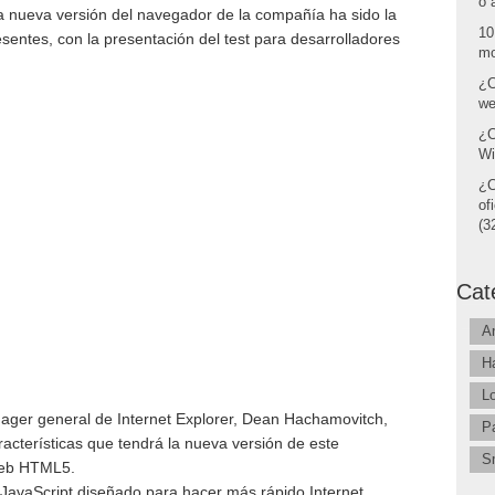
o 
la nueva versión del navegador de la compañía ha sido la
10
sentes, con la presentación del test para desarrolladores
mo
¿C
we
¿C
Wi
¿C
of
(32
Cat
A
H
L
ager general de Internet Explorer, Dean Hachamovitch,
P
racterísticas que tendrá la nueva versión de este
S
web HTML5.
JavaScript diseñado para hacer más rápido Internet