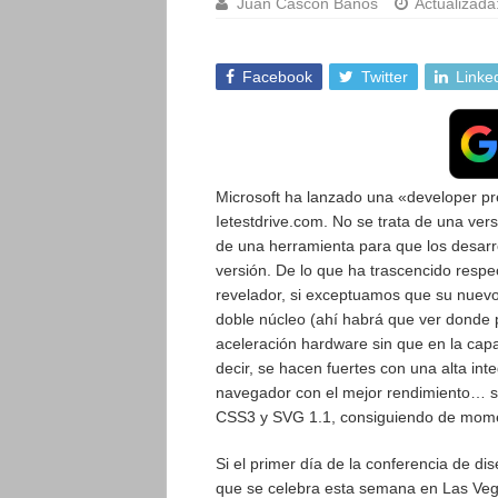
Juan Cascón Baños
Actualizada
Facebook
Twitter
Linke
Microsoft ha lanzado una «developer pr
Ietestdrive.com. No se trata de una vers
de una herramienta para que los desar
versión. De lo que ha trascencido resp
revelador, si exceptuamos que su nuevo
doble núcleo (ahí habrá que ver donde p
aceleración hardware sin que en la cap
decir, se hacen fuertes con una alta int
navegador con el mejor rendimiento… so
CSS3 y SVG 1.1, consiguiendo de momen
Si el primer día de la conferencia de d
que se celebra esta semana en Las Vega