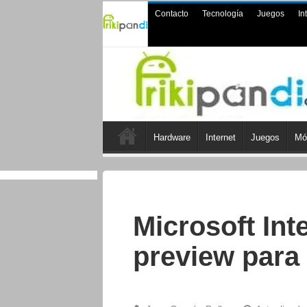
Contacto
Tecnología
Juegos
In
Hardware
Internet
Juegos
Mó
Microsoft Int
preview para