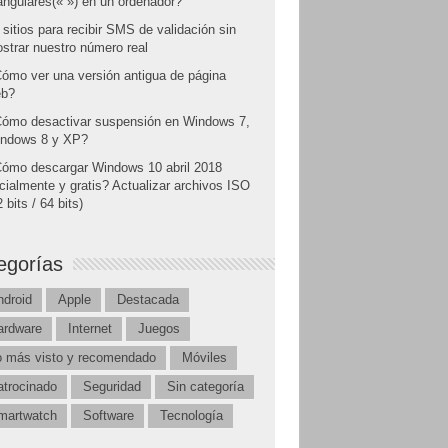
angulares(« ») en un ordenador?
 sitios para recibir SMS de validación sin
strar nuestro número real
ómo ver una versión antigua de página
b?
ómo desactivar suspensión en Windows 7,
ndows 8 y XP?
ómo descargar Windows 10 abril 2018
icialmente y gratis? Actualizar archivos ISO
 bits / 64 bits)
egorías
ndroid
Apple
Destacada
ardware
Internet
Juegos
o más visto y recomendado
Móviles
atrocinado
Seguridad
Sin categoría
martwatch
Software
Tecnología