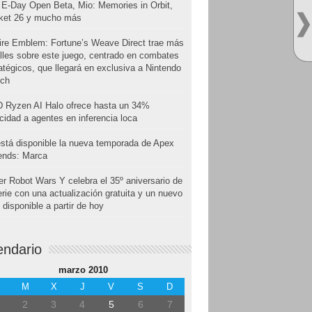
E-Day Open Beta, Mio: Memories in Orbit,
cket 26 y mucho más
ire Emblem: Fortune’s Weave Direct trae más
lles sobre este juego, centrado en combates
atégicos, que llegará en exclusiva a Nintendo
tch
 Ryzen AI Halo ofrece hasta un 34%
cidad a agentes en inferencia loca
stá disponible la nueva temporada de Apex
ends: Marca
r Robot Wars Y celebra el 35º aniversario de
erie con una actualización gratuita y un nuevo
disponible a partir de hoy
endario
marzo 2010
M
X
J
V
S
D
2
3
4
5
6
7