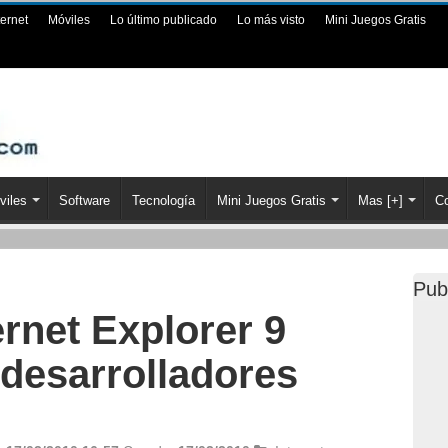
ternet
Móviles
Lo último publicado
Lo más visto
Mini Juegos Gratis
viles
Software
Tecnología
Mini Juegos Gratis
Mas [+]
Co
Pub
ernet Explorer 9
 desarrolladores