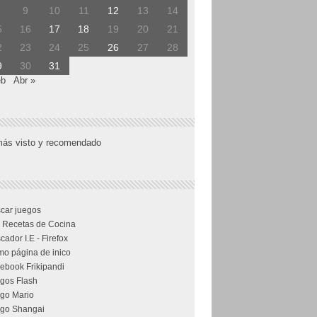
9
10
11
12
13
14
5
16
17
18
19
20
21
2
23
24
25
26
27
28
9
30
31
eb
Abr »
más visto y recomendado
car juegos
 Recetas de Cocina
cador I.E - Firefox
o página de inico
ebook Frikipandi
gos Flash
go Mario
go Shangai