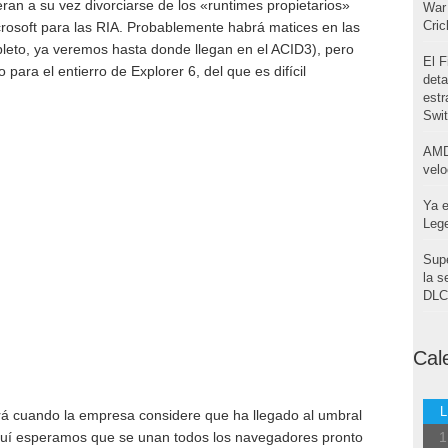
ran a su vez divorciarse de los «runtimes propietarios»
War 
Cri
icrosoft para las RIA. Probablemente habrá matices en las
eto, ya veremos hasta donde llegan en el ACID3), pero
El F
 para el entierro de Explorer 6, del que es difícil
deta
estr
Swi
AMD
velo
Ya e
Leg
Supe
la s
DLC 
Cal
L
rá cuando la empresa considere que ha llegado al umbral
quí esperamos que se unan todos los navegadores pronto
1