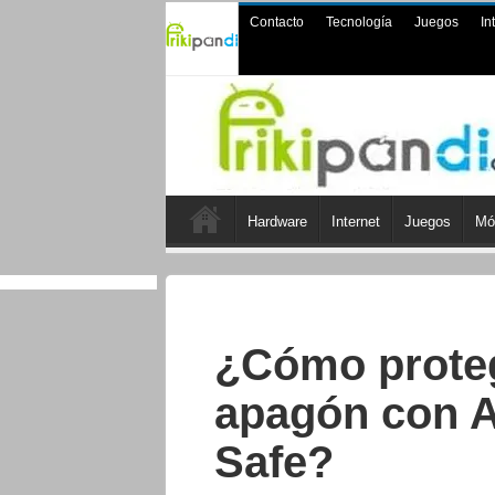
Contacto
Tecnología
Juegos
In
Hardware
Internet
Juegos
Mó
¿Cómo proteg
apagón con A
Safe?