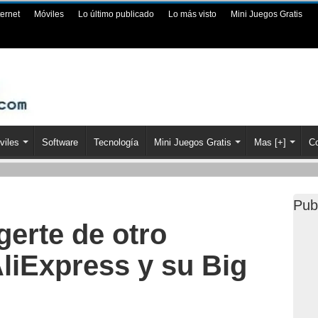
ternet
Móviles
Lo último publicado
Lo más visto
Mini Juegos Gratis
viles
Software
Tecnología
Mini Juegos Gratis
Mas [+]
Co
Pub
erte de otro
liExpress y su Big