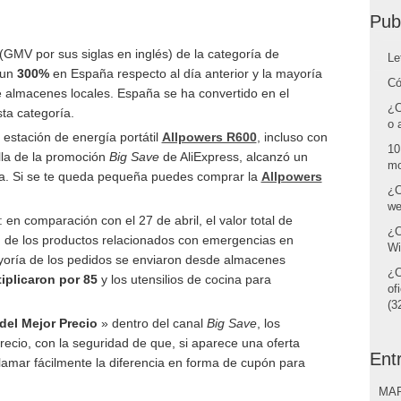
Pub
s (GMV por sus siglas en inglés) de la categoría de
Le
 un
300%
en España respecto al día anterior y la mayoría
Có
 almacenes locales. España se ha convertido en el
¿C
ta categoría.
o 
 estación de energía portátil
Allpowers R600
, incluso con
10
la de la promoción
Big Save
de AliExpress, alcanzó un
mo
a. Si se te queda pequeña puedes comprar la
Allpowers
¿C
we
: en comparación con el 27 de abril, el valor total de
¿C
) de los productos relacionados con emergencias en
Wi
ayoría de los pedidos se enviaron desde almacenes
¿C
iplicaron por 85
y los utensilios de cocina para
of
(32
del Mejor Precio
» dentro del canal
Big Save
, los
ecio, con la seguridad de que, si aparece una oferta
Ent
lamar fácilmente la diferencia en forma de cupón para
MAR