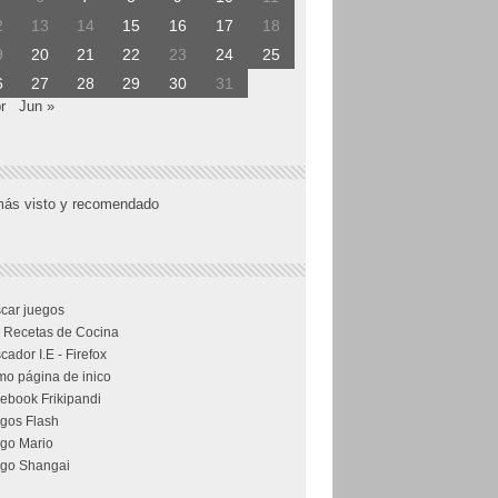
2
13
14
15
16
17
18
9
20
21
22
23
24
25
6
27
28
29
30
31
r
Jun »
más visto y recomendado
car juegos
 Recetas de Cocina
cador I.E - Firefox
o página de inico
ebook Frikipandi
gos Flash
go Mario
go Shangai