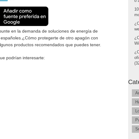
o 
10
mo
¿C
we
epunte en la demanda de soluciones de energía de
s españoles.¿Cómo protegerte de otro apagón con
¿C
Wi
algunos productos recomendados que puedes tener.
¿C
ue podrían interesarte:
of
(32
Cat
A
H
L
P
S