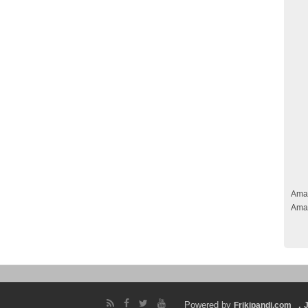
Ama
Ama
Powered by
.
Frikipandi.com