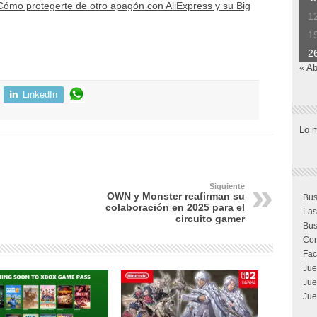
ómo protegerte de otro apagón con AliExpress y su Big
1
1
2
« Ab
LinkedIn
Lo 
Siguiente
OWN y Monster reafirman su
Bus
colaboración en 2025 para el
Las
circuito gamer
Bus
Com
Fac
Jue
Jue
Jue