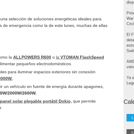
disp
Pró
War 
una selección de soluciones energéticas ideales para
Cri
nes de emergencia como la de este lunes, muchas de ellas
El F
deta
estr
Swi
como la
ALLPOWERS R600
o
la
VTOMAN FlashSpeed
AMD
 alimentar pequeños electrodomésticos.
velo
bles para iluminar espacios exteriores sin conexión
Ya e
 8000W.
Leg
tir un vehículo en fuente de energía durante apagones,
500W/2000W/2600W.
Cal
panel solar plegable portátil Dokio,
que permite
r.
L
5