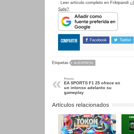
. Leer artículo completo en Frikipandi
¿C
Safe?
.
Facebook
Twitter
Compartir
Etiquetas
ALIEXPRESS
Previo
EA SPORTS F1 25 ofrece en
un intenso adelanto su
gameplay
Artículos relacionados