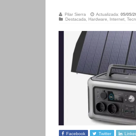
Pilar Sierra
Actualizada:
05/05/2
Destacada
,
Hardware
,
Internet
,
Tecn
Facebook
Twitter
Linke