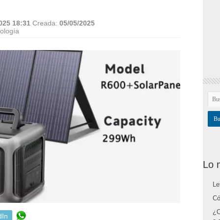
025 18:31
Creada:
05/05/2025
ología
Lo 
Le
Có
¿C
dIn