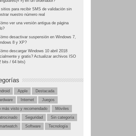
angulares(« ») en un ordenador?
 sitios para recibir SMS de validación sin
strar nuestro número real
ómo ver una versión antigua de página
b?
ómo desactivar suspensión en Windows 7,
ndows 8 y XP?
ómo descargar Windows 10 abril 2018
icialmente y gratis? Actualizar archivos ISO
 bits / 64 bits)
egorías
ndroid
Apple
Destacada
ardware
Internet
Juegos
o más visto y recomendado
Móviles
atrocinado
Seguridad
Sin categoría
martwatch
Software
Tecnología