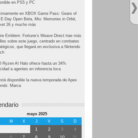
onible en PS5 y PC
ximamente en XBOX Game Pass: Gears of
E-Day Open Beta, Mio: Memories in Orbit,
cket 26 y mucho más
ire Emblem: Fortune’s Weave Direct trae más
lles sobre este juego, centrado en combates
atégicos, que llegará en exclusiva a Nintendo
tch
 Ryzen AI Halo ofrece hasta un 34%
cidad a agentes en inferencia loca
stá disponible la nueva temporada de Apex
ends: Marca
endario
mayo 2025
M
X
J
V
S
D
1
2
3
4
6
7
8
9
10
11