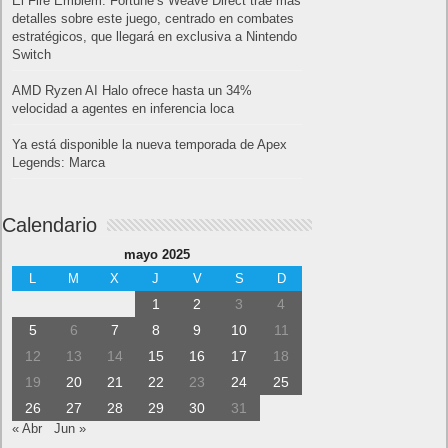
El Fire Emblem: Fortune’s Weave Direct trae más
detalles sobre este juego, centrado en combates
estratégicos, que llegará en exclusiva a Nintendo
Switch
AMD Ryzen AI Halo ofrece hasta un 34%
velocidad a agentes en inferencia loca
Ya está disponible la nueva temporada de Apex
Legends: Marca
Calendario
mayo 2025
L
M
X
J
V
S
D
1
2
3
4
5
6
7
8
9
10
11
12
13
14
15
16
17
18
19
20
21
22
23
24
25
26
27
28
29
30
31
« Abr
Jun »