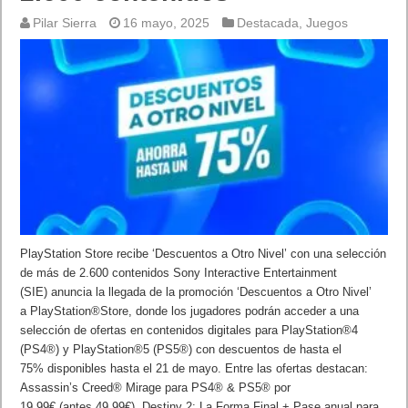
Pilar Sierra
16 mayo, 2025
Destacada
,
Juegos
PlayStation Store recibe ‘Descuentos a Otro Nivel’ con una selección
de más de 2.600 contenidos Sony Interactive Entertainment
(SIE) anuncia la llegada de la promoción ‘Descuentos a Otro Nivel’
a PlayStation®Store, donde los jugadores podrán acceder a una
selección de ofertas en contenidos digitales para PlayStation®4
(PS4®) y PlayStation®5 (PS5®) con descuentos de hasta el
75% disponibles hasta el 21 de mayo. Entre las ofertas destacan:
Assassin’s Creed® Mirage para PS4® & PS5® por
19,99€ (antes 49,99€). Destiny 2: La Forma Final + Pase anual para