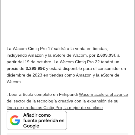
MARVEL Tōkon: Fighting Souls ya está disponible en PS5 y PC
7 agosto, 2026
Próximamente en XBOX Game Pass: Gears of War E-Day Open
Beta, Mio: Memories in Orbit, Cricket 26 y mucho más
5 agosto, 2026