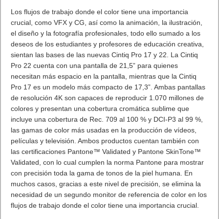
mundos y que disfrutes de una comodidad inigualable.
Enki – Comodidad de Juego Todo el Día
Ya sea que desees relajarte o jugar intensamente, el juego
nunca tiene que terminar con la comodidad de todo el día de la
Razer Enki. Al lograr un punto óptimo de comodidad a través
de la distribución de peso ideal, es hora de sumergirse en una
silla de juegos que redefine la comodidad de todo el día.
Polipiel ecológico y de doble textura para disfrutar de la mejor
combinación de comodidad y durabilidad: Las zonas
principales de la Razer Enki están recubiertas de un mullido
tejido texturizado para disfrutar de una comodidad más
refinada; por su parte, los bordes externos están forrados de
suave polipiel para resistir mejor el desgaste diario.
Enki X – Comodidad Esencial Todo el Día
Con la comodidad de todo el día de la Razer Enki X, tus
maratones de juego continuarán sin cesar. Diseñada para
proporcionar una distribución de peso óptima, esta silla de
juegos esencial alcanza un punto dulce que siempre te
mantendrá en la zona de confort.»
Inclinación reactiva del