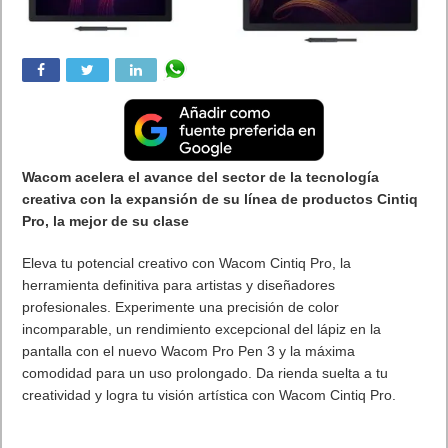
Razer Enki es la
nueva marca de sillas
gaming
que acaba de
anunciar el fabricante de equipos y periféricos de alto
rendimiento Razer. Tanto si es para jugar o si trabajamos
durante mucho tiempo sentados escribiendo, editando o
cualquier otra cosa, es importante tener una buena silla.
Invertir dinero en una buena silla es primordial para nuestra
salud y pese al elevado precio de la
Razer Enki
para muchos
bolsillos, pienso que vale la pena gastarse ese dinero por
salud. Los que tenemos que pasar 8, 10 o más horas
sentados a diario en un escritorio informático sabemos de su
importancia.
Con un acabado mullido, densidad de cojín optimizada y una
estructura diseñada para una distribución de peso óptima, la
Razer Enki
es una campeona cuando se trata de maratones
de juegos.
Es una silla de calidad en construcción y acabados
,