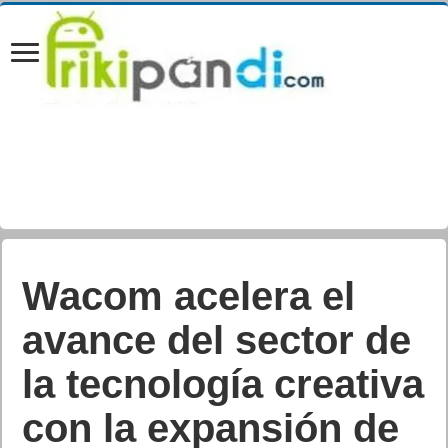
Razer Enki. Una silla
gamer comoda y
duradera