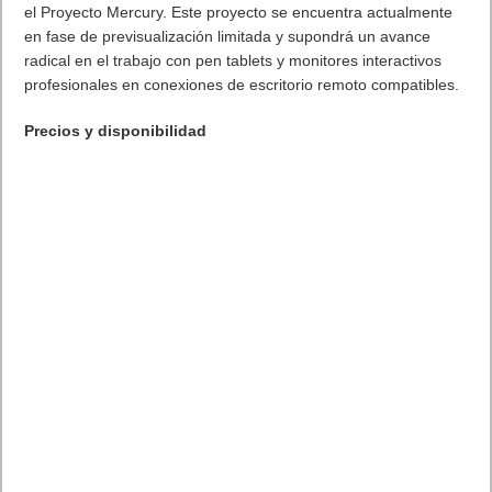
. Leer artículo completo en Frikipandi
Razer Enki. Una silla
gamer comoda y duradera
.
Etiquetas
Razer
Previo
El Microscopio de VTech galardonado como Mejor Juguete
Electrónico en los Premios de la AEFJ 2023
Siguiente
Wacom acelera el avance del sector de la tecnología creativa con
la expansión de su línea de productos Cintiq Pro, la mejor de su clase
Artículos relacionados