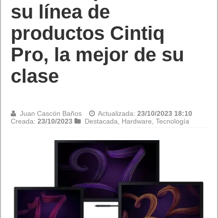
Juan Cascón Baños
Actualizada:
23/10/2023 17:30
Creada:
23/10/2023
Destacada
,
Juegos
Razer Enki. Una silla gamer comoda y duradera. ¿Quieres
comparte una silla nueva para este Black Friday o Navidades
os presentamos la silla Razer Enki