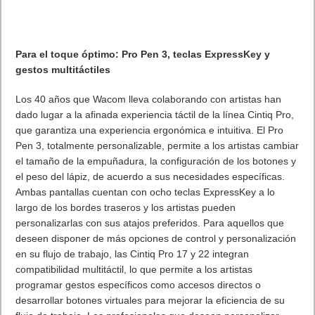
Si no tienes suficiente Razer te la la silla Razer Enki Pro para
los más sibaritas de las marcas
Con un acabado mullido, densidad de cojín optimizada y una
construcción diseñada para una distribución de peso óptima, la
Razer Enki es una campeona cuando se trata de maratones de
juegos.
• Edición Koenigsegg – Lidera el Camino Diseñada para los
apasionados, prepárate para la comodidad de alto rendimiento
y domina la carretera con la Edición Razer Enki Pro
Koenigsegg, producto de la perfecta sinergia entre dos líderes
de la industria con una búsqueda afín de la innovación.
• Edición Automobili Lamborghini – Forjada en la Carrera
Rápida La velocidad legendaria se encuentra con la comodidad
de alto rendimiento en la Edición Razer Enki Pro Automobili
Lamborghini. Inspirada en una orgullosa tradición de ingeniería
de primer nivel y forjada para una distribución de peso óptima
que garantiza comodidad durante todo el día en los juegos,
mejora tu rendimiento con un diseño icónico que te coloca en