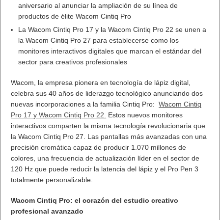
arcos para hombros de 110 grados y un asiento de 54 cm de
ancho, la Razer Enki garantiza una óptima distribución del peso
para ofrecer una comodidad duradera durante las maratones
de juego.
Arco lumbar integrado para sostener y mantener la
postura correcta: La curva lumbar de la Razer Enki sostiene
suavemente la parte baja de la espalda y te predispone a
sentarte en una posición neutra, lo que ayuda a que sientas
menos fatiga en la espalda en períodos prolongados.
La Ciencia de la Comodidad
La clave para la comodidad durante todo el día radica en los
datos, así que desglosemos la silla de juegos Razer Enki para
descubrir cómo su distribución de peso óptima te ayuda a
reducir la fatiga al sentarte, y por qué eso es importante
cuando se trata de partidas largas.
Densidad optimizada del
cojín para ofrecer un soporte más suave de la base y una
sujeción más firme de la espalda: Con un asiento más suave
para disfrutar de una mayor amortiguación y un respaldo más
firme para garantizar el mejor soporte, los cojines de la Razer
Enki se complementan entre sí para darte lo mejor de los dos