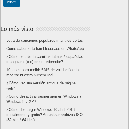
Amazon Prime
Amazon Prime Vídeo
Powered by
Frikipandi.com
.
Juan Cascón
Todos los derechos
reservados.
©
Home page
Copyright © 2019
Shangai
|
Como página de inico
|
Añadir
Buscador I.E - Firefox
|
Twitter
|
Facebook
|
Sitemap
|
Contacto