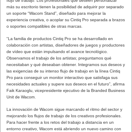
la vía rápida.
• Edición Williams Esports – El Trono para las Carreras de
Esports Si las carreras están en tu sangre, entonces siempre
estarás en la posición de privilegio con la Edición Razer Enki
Pro Williams Esports. Diseñada para la comodidad de juego
durante todo el día, ha llegado el momento de superar a la
competencia en una forma digna de campeones.»
Esta tres te costaran 1499 euros por la exclusividad.
La conclusión es que esta silla Razer Enki está más que
recomendada. Su precio es muy elevado y es la principal parte
negativa, pero si sois de los que os pasáis horas delante del
PC, consola, escribiendo, editando o incluso leyendo, es una
de las mejores opciones y una inversión en salud.
La nueva gama de sillas Razer Enki se puede comprar ya de
forma oficial a un precio de 399,99 euros. Están disponibles en
la web de la marca y en tiendas seleccionadas.