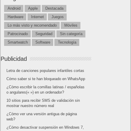
Android
Apple
Destacada
Hardware
Internet
Juegos
Lo más visto y recomendado
Móviles
Patrocinado
Seguridad
Sin categoría
Smartwatch
Software
Tecnología
Publicidad
Letra de canciones populares infantiles cortas
Cómo saber si te han bloqueado en WhatsApp
¿Cómo escribir la comillas latinas / españolas
o angulares(« ») en un ordenador?
10 sitios para recibir SMS de validación sin
mostrar nuestro número real
¿Cómo ver una versión antigua de página
web?
¿Cómo desactivar suspensión en Windows 7,