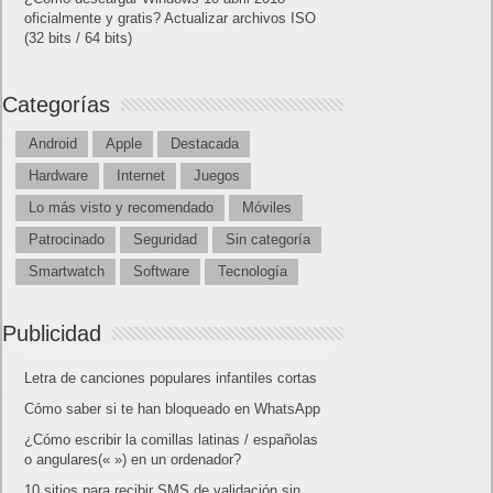
oficialmente y gratis? Actualizar archivos ISO
(32 bits / 64 bits)
Categorías
Android
Apple
Destacada
Hardware
Internet
Juegos
Lo más visto y recomendado
Móviles
Patrocinado
Seguridad
Sin categoría
Smartwatch
Software
Tecnología
Publicidad
Letra de canciones populares infantiles cortas
Cómo saber si te han bloqueado en WhatsApp
¿Cómo escribir la comillas latinas / españolas
o angulares(« ») en un ordenador?
10 sitios para recibir SMS de validación sin