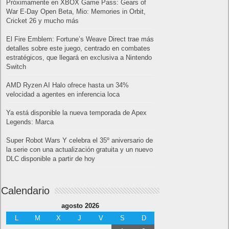
Próximamente en XBOX Game Pass: Gears of
War E-Day Open Beta, Mio: Memories in Orbit,
Cricket 26 y mucho más
El Fire Emblem: Fortune’s Weave Direct trae más
detalles sobre este juego, centrado en combates
estratégicos, que llegará en exclusiva a Nintendo
Switch
AMD Ryzen AI Halo ofrece hasta un 34%
velocidad a agentes en inferencia loca
Ya está disponible la nueva temporada de Apex
Legends: Marca
Super Robot Wars Y celebra el 35º aniversario de
la serie con una actualización gratuita y un nuevo
DLC disponible a partir de hoy
Calendario
agosto 2026
L
M
X
J
V
S
D