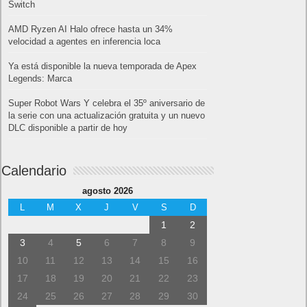
Switch
AMD Ryzen AI Halo ofrece hasta un 34%
velocidad a agentes en inferencia loca
Ya está disponible la nueva temporada de Apex
Legends: Marca
Super Robot Wars Y celebra el 35º aniversario de
la serie con una actualización gratuita y un nuevo
DLC disponible a partir de hoy
Calendario
agosto 2026
L
M
X
J
V
S
D
1
2
3
4
5
6
7
8
9
10
11
12
13
14
15
16
17
18
19
20
21
22
23
24
25
26
27
28
29
30