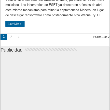
malicioso. Los laboratorios de ESET ya detectaron a finales de abril
este mismo mecanismo para minar la criptomoneda Monero, en lugar
de descargar ransomware como posteriormente hizo WannaCry. El …
Leer Mas »
1
2
»
Página 1 de 2
Publicidad