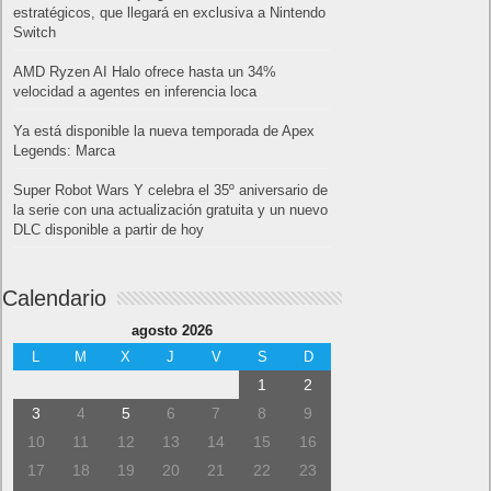
estratégicos, que llegará en exclusiva a Nintendo
Switch
AMD Ryzen AI Halo ofrece hasta un 34%
velocidad a agentes en inferencia loca
Ya está disponible la nueva temporada de Apex
Legends: Marca
Super Robot Wars Y celebra el 35º aniversario de
la serie con una actualización gratuita y un nuevo
DLC disponible a partir de hoy
Calendario
agosto 2026
L
M
X
J
V
S
D
1
2
3
4
5
6
7
8
9
10
11
12
13
14
15
16
17
18
19
20
21
22
23