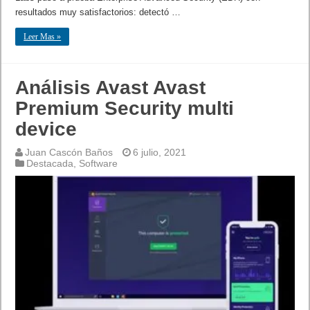
resultados muy satisfactorios: detectó …
Leer Mas »
Análisis Avast Avast
Premium Security multi
device
Juan Cascón Baños
6 julio, 2021
Destacada
,
Software