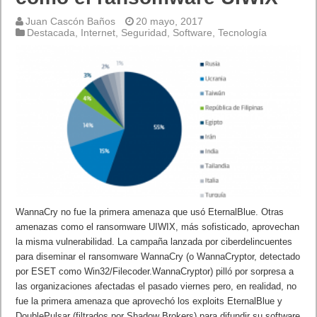
Juan Cascón Baños
20 mayo, 2017
Destacada
,
Internet
,
Seguridad
,
Software
,
Tecnología
WannaCry no fue la primera amenaza que usó EternalBlue. Otras
amenazas como el ransomware UIWIX, más sofisticado, aprovechan
la misma vulnerabilidad. La campaña lanzada por ciberdelincuentes
para diseminar el ransomware WannaCry (o WannaCryptor, detectado
por ESET como Win32/Filecoder.WannaCryptor) pilló por sorpresa a
las organizaciones afectadas el pasado viernes pero, en realidad, no
fue la primera amenaza que aprovechó los exploits EternalBlue y
DoublePulsar (filtrados por Shadow Brokers) para difundir su software