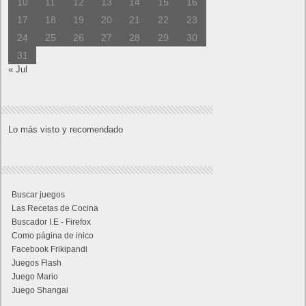
10
11
12
13
14
15
16
17
18
19
20
21
22
23
24
25
26
27
28
29
30
31
« Jul
Lo más visto y recomendado
Buscar juegos
Las Recetas de Cocina
Buscador I.E - Firefox
Como página de inico
Facebook Frikipandi
Juegos Flash
Juego Mario
Juego Shangai