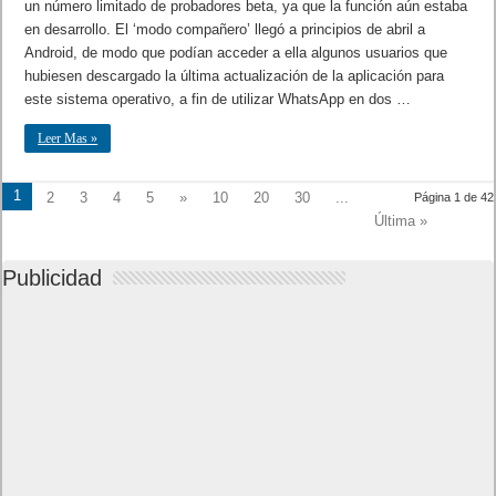
un número limitado de probadores beta, ya que la función aún estaba
en desarrollo. El ‘modo compañero’ llegó a principios de abril a
Android, de modo que podían acceder a ella algunos usuarios que
hubiesen descargado la última actualización de la aplicación para
este sistema operativo, a fin de utilizar WhatsApp en dos …
Leer Mas »
1
2
3
4
5
»
10
20
30
...
Página 1 de 42
Última »
Publicidad