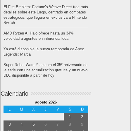
El Fire Emblem: Fortune’s Weave Direct trae más
detalles sobre este juego, centrado en combates
estratégicos, que llegará en exclusiva a Nintendo
Switch
AMD Ryzen AI Halo ofrece hasta un 34%
velocidad a agentes en inferencia loca
Ya está disponible la nueva temporada de Apex
Legends: Marca
Super Robot Wars Y celebra el 35º aniversario de
la serie con una actualización gratuita y un nuevo
DLC disponible a partir de hoy
Calendario
agosto 2026
L
M
X
J
V
S
D
1
2
3
4
5
6
7
8
9