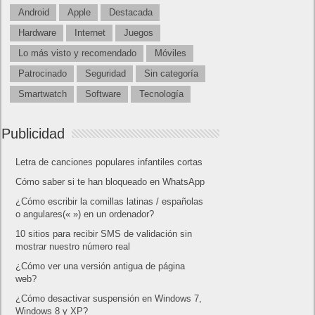
Android
Apple
Destacada
Hardware
Internet
Juegos
Lo más visto y recomendado
Móviles
Patrocinado
Seguridad
Sin categoría
Smartwatch
Software
Tecnología
Publicidad
Letra de canciones populares infantiles cortas
Cómo saber si te han bloqueado en WhatsApp
¿Cómo escribir la comillas latinas / españolas
o angulares(« ») en un ordenador?
10 sitios para recibir SMS de validación sin
mostrar nuestro número real
¿Cómo ver una versión antigua de página
web?
¿Cómo desactivar suspensión en Windows 7,
Windows 8 y XP?