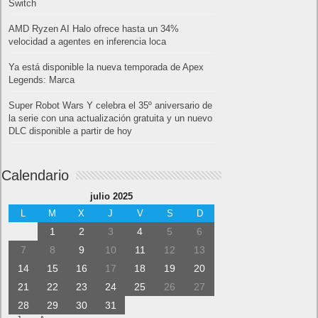
Switch
AMD Ryzen AI Halo ofrece hasta un 34%
velocidad a agentes en inferencia loca
Ya está disponible la nueva temporada de Apex
Legends: Marca
Super Robot Wars Y celebra el 35º aniversario de
la serie con una actualización gratuita y un nuevo
DLC disponible a partir de hoy
Calendario
julio 2025
L
M
X
J
V
S
D
1
2
3
4
5
6
7
8
9
10
11
12
13
14
15
16
17
18
19
20
21
22
23
24
25
26
27
28
29
30
31