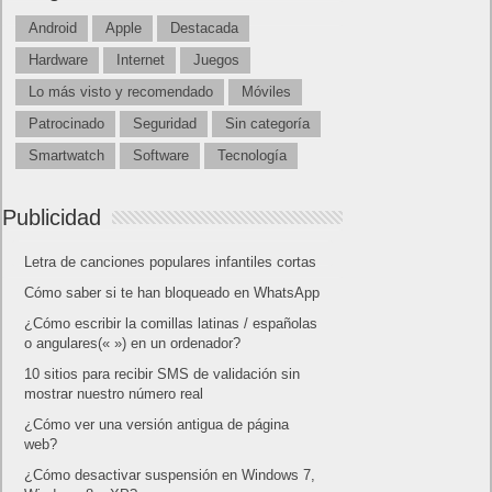
Android
Apple
Destacada
Hardware
Internet
Juegos
Lo más visto y recomendado
Móviles
Patrocinado
Seguridad
Sin categoría
Smartwatch
Software
Tecnología
Publicidad
Letra de canciones populares infantiles cortas
Cómo saber si te han bloqueado en WhatsApp
¿Cómo escribir la comillas latinas / españolas
o angulares(« ») en un ordenador?
10 sitios para recibir SMS de validación sin
mostrar nuestro número real
¿Cómo ver una versión antigua de página
web?
¿Cómo desactivar suspensión en Windows 7,