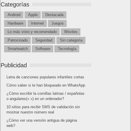
Categorías
Android
Apple
Destacada
Hardware
Internet
Juegos
Lo más visto y recomendado
Móviles
Patrocinado
Seguridad
Sin categoría
Smartwatch
Software
Tecnología
Publicidad
Letra de canciones populares infantiles cortas
Cómo saber si te han bloqueado en WhatsApp
¿Cómo escribir la comillas latinas / españolas
o angulares(« ») en un ordenador?
10 sitios para recibir SMS de validación sin
mostrar nuestro número real
¿Cómo ver una versión antigua de página
web?