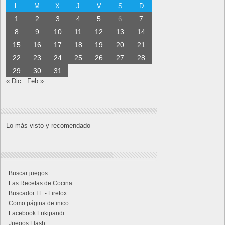
L
M
X
J
V
S
D
1
2
3
4
5
6
7
8
9
10
11
12
13
14
15
16
17
18
19
20
21
22
23
24
25
26
27
28
29
30
31
« Dic
Feb »
Lo más visto y recomendado
Buscar juegos
Las Recetas de Cocina
Buscador I.E - Firefox
Como página de inico
Facebook Frikipandi
Juegos Flash