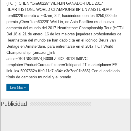
(HCT). CHEN “tom60229” WEI-LIN GANADOR DEL 2017
HEARTHSTONE WORLD CHAMPIONSHIP EN AMSTERDAM
tom60229 derrotó a Fr0zen, 3-2, haciéndose con los $250,000 de
premio ¡Chen “tom60229” Wei-Lin, de Asia-Pacífico es el nuevo
campeón del mundo del 2017 Hearthstone Championship Tour (HCT)!
Del 18 al 21 de enero, 16 de los mejores jugadores profesionales de
Hearthstone del mundo se han dado cita en el icónico Beurs van
Berlage en Amsterdam, para enfrentarse en el 2017 HCT World
Championship. [amazon_link
asins=’B01N8S3IWB,B008LZI3D2,B012D58IVC’
template=’ProductCarousel’ store=’frikipandi-21′ marketplace=’ES’
link_id=’5007562a-ffb9-11e7-a34c-c3c7da01b365′] Con el codiciado
título de campeón mundial y el premio …
Leer Mas »
Publicidad