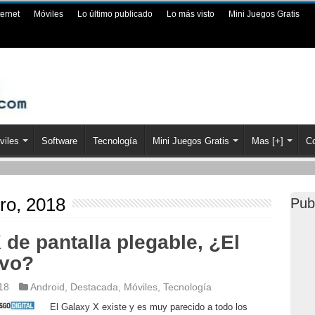
ternet
Móviles
Lo último publicado
Lo más visto
Mini Juegos Gratis
viles
Software
Tecnología
Mini Juegos Gratis
Mas [+]
Co
ro, 2018
Pub
de pantalla plegable, ¿El
ivo?
18
Android
,
Destacada
,
Móviles
,
Tecnología
El Galaxy X existe y es muy parecido a todo los