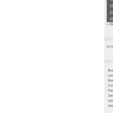
1
2
2
« Di
Lo 
Bus
Las
Bus
Com
Fac
Jue
Jue
Jue