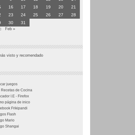
5
16
17
18
19
20
21
2
23
24
25
26
27
28
9
30
31
c
Feb »
más visto y recomendado
car juegos
 Recetas de Cocina
cador I.E - Firefox
o página de inico
ebook Frikipandi
gos Flash
go Mario
go Shangai