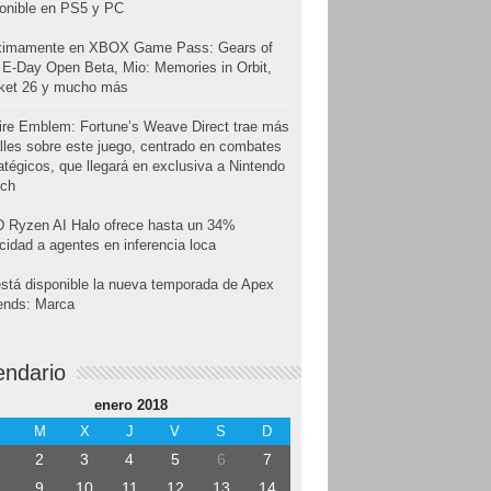
onible en PS5 y PC
ximamente en XBOX Game Pass: Gears of
E-Day Open Beta, Mio: Memories in Orbit,
cket 26 y mucho más
ire Emblem: Fortune’s Weave Direct trae más
lles sobre este juego, centrado en combates
atégicos, que llegará en exclusiva a Nintendo
tch
 Ryzen AI Halo ofrece hasta un 34%
cidad a agentes en inferencia loca
stá disponible la nueva temporada de Apex
ends: Marca
endario
enero 2018
M
X
J
V
S
D
2
3
4
5
6
7
9
10
11
12
13
14