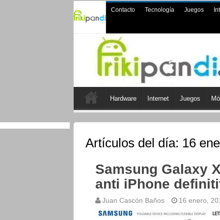
Contacto
Tecnología
Juegos
In
Hardware
Internet
Juegos
Mó
Artículos del día:
16 ene
Samsung Galaxy X 
anti iPhone definit
Juan Cascón Baños
16 enero, 20