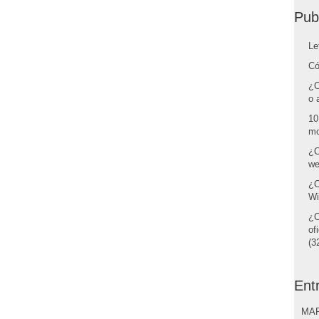
Pub
Le
Có
¿C
o 
10
mo
¿C
we
¿C
Wi
¿C
of
(32
Ent
MAR