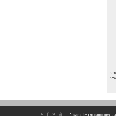
Ama
Ama
Powered by
.
Frikipandi.com