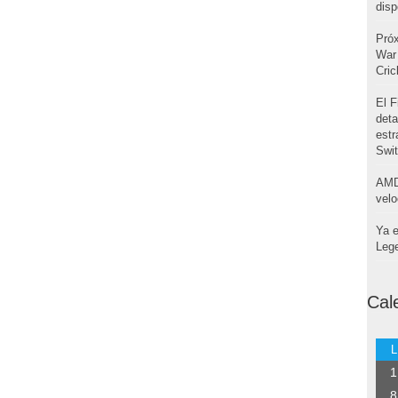
disp
Pró
War 
Cri
El F
deta
estr
Swi
AMD
velo
Ya e
Leg
Cal
L
1
8