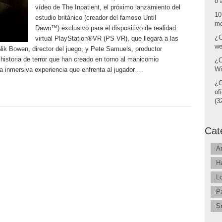
o 
vídeo de The Inpatient, el próximo lanzamiento del
10
estudio británico (creador del famoso Until
mo
Dawn™) exclusivo para el dispositivo de realidad
¿C
virtual PlayStation®VR (PS VR), que llegará a las
we
Nik Bowen, director del juego, y Pete Samuels, productor
 historia de terror que han creado en torno al manicomio
¿C
Wi
 inmersiva experiencia que enfrenta al jugador …
¿C
of
(32
Cat
A
H
L
P
S