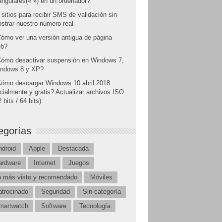
angulares(« ») en un ordenador?
 sitios para recibir SMS de validación sin
strar nuestro número real
ómo ver una versión antigua de página
b?
ómo desactivar suspensión en Windows 7,
ndows 8 y XP?
ómo descargar Windows 10 abril 2018
icialmente y gratis? Actualizar archivos ISO
 bits / 64 bits)
egorías
ndroid
Apple
Destacada
ardware
Internet
Juegos
o más visto y recomendado
Móviles
atrocinado
Seguridad
Sin categoría
martwatch
Software
Tecnología