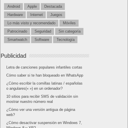
Android
Apple
Destacada
Hardware
Internet
Juegos
Lo más visto y recomendado
Móviles
Patrocinado
Seguridad
Sin categoría
Smartwatch
Software
Tecnología
Publicidad
Letra de canciones populares infantiles cortas
Cómo saber si te han bloqueado en WhatsApp
¿Cómo escribir la comillas latinas / españolas
o angulares(« ») en un ordenador?
10 sitios para recibir SMS de validación sin
mostrar nuestro número real
¿Cómo ver una versión antigua de página
web?
¿Cómo desactivar suspensión en Windows 7,
Windows 8 y XP?