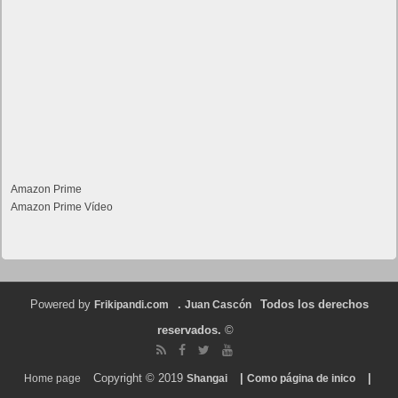
Amazon Prime
Amazon Prime Vídeo
Powered by
.
Todos los derechos
Frikipandi.com
Juan Cascón
reservados.
©
Copyright © 2019
|
|
Home page
Shangai
Como página de inico