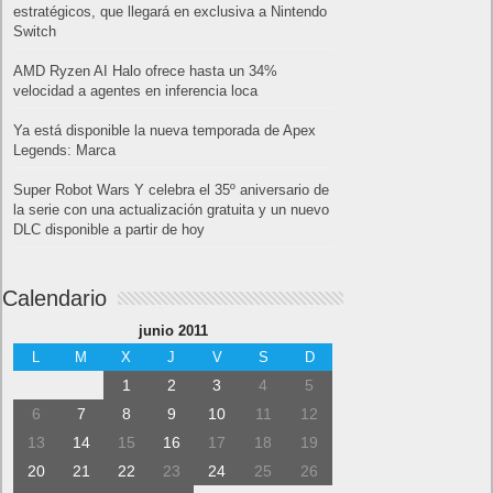
estratégicos, que llegará en exclusiva a Nintendo
Switch
AMD Ryzen AI Halo ofrece hasta un 34%
velocidad a agentes en inferencia loca
Ya está disponible la nueva temporada de Apex
Legends: Marca
Super Robot Wars Y celebra el 35º aniversario de
la serie con una actualización gratuita y un nuevo
DLC disponible a partir de hoy
Calendario
junio 2011
L
M
X
J
V
S
D
1
2
3
4
5
6
7
8
9
10
11
12
13
14
15
16
17
18
19
20
21
22
23
24
25
26