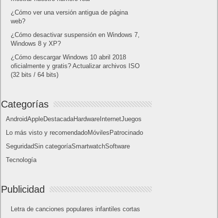
¿Cómo escribir la comillas latinas / españolas
o angulares(« ») en un ordenador?
10 sitios para recibir SMS de validación sin
mostrar nuestro número real
¿Cómo ver una versión antigua de página
web?
¿Cómo desactivar suspensión en Windows 7,
Windows 8 y XP?
¿Cómo descargar Windows 10 abril 2018
oficialmente y gratis? Actualizar archivos ISO
(32 bits / 64 bits)
Categorías
Android
Apple
Destacada
Hardware
Internet
Juegos
Lo más visto y recomendado
Móviles
Patrocinado
Seguridad
Sin categoría