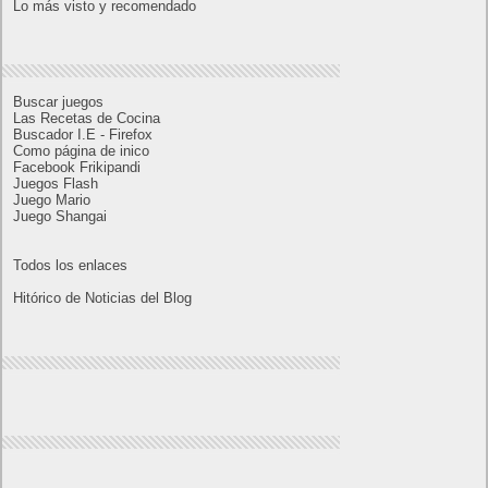
1
2
3
4
5
6
7
8
9
10
11
12
13
14
15
16
17
18
19
20
21
22
23
24
25
26
27
28
29
30
31
« Jul
Sep »
Lo más visto y recomendado
Buscar juegos
Las Recetas de Cocina
Buscador I.E - Firefox
Como página de inico
Facebook Frikipandi
Juegos Flash
Juego Mario