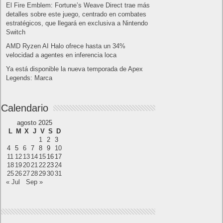
MARVEL Tōkon: Fighting Souls ya está
disponible en PS5 y PC
Próximamente en XBOX Game Pass: Gears of
War E-Day Open Beta, Mio: Memories in Orbit,
Cricket 26 y mucho más
El Fire Emblem: Fortune’s Weave Direct trae más
detalles sobre este juego, centrado en combates
estratégicos, que llegará en exclusiva a Nintendo
Switch
AMD Ryzen AI Halo ofrece hasta un 34%
velocidad a agentes en inferencia loca
Ya está disponible la nueva temporada de Apex
Legends: Marca
Calendario
agosto 2025
L
M
X
J
V
S
D