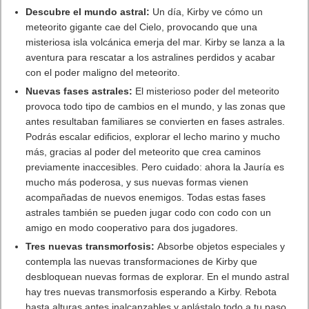
Nuevas fases astrales:
El misterioso poder del meteorito
provoca todo tipo de cambios en el mundo, y las zonas que
antes resultaban familiares se convierten en fases astrales.
Podrás escalar edificios, explorar el lecho marino y mucho
más, gracias al poder del meteorito que crea caminos
previamente inaccesibles. Pero cuidado: ahora la Jauría es
mucho más poderosa, y sus nuevas formas vienen
acompañadas de nuevos enemigos. Todas estas fases
astrales también se pueden jugar codo con codo con un
amigo en modo cooperativo para dos jugadores.
Tres nuevas transmorfosis:
Absorbe objetos especiales y
contempla las nuevas transformaciones de Kirby que
desbloquean nuevas formas de explorar. En el mundo astral
hay tres nuevas transmorfosis esperando a Kirby. Rebota
hasta alturas antes inalcanzables y aplástalo todo a tu paso
con el muelle transmórfico, trepa muros con facilidad con el
engranaje transmórfico, y deslízate pendiente abajo con el
letrero transmórfico.
Nuevas actividades:
Ve al coliseo y enfréntate al torneo
más desafiante, con una sucesión de los jefes más grandes