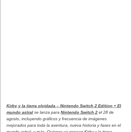
Kirby y la tierra olvidada – Nintendo Switch 2 Edition + El
mundo astral
se lanza para
Nintendo Switch 2
el 28 de
agosto, incluyendo gráficos y frecuencia de imágenes
mejorados para toda la aventura, nueva historia y fases en el
mundo astral, y más. Quienes ya posean Kirby y la tierra
olvidada para Nintendo Switch pueden adquirir un paquete de
mejora, también disponible el 28 de agosto.
. Leer artículo completo en Frikipandi
El mágico viaje continúa
en Kirby y la tierra olvidada – Nintendo Switch 2 Edition + El