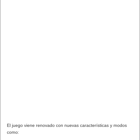
El juego viene renovado con nuevas características y modos
como:
Descubre el mundo astral:
Un día, Kirby ve cómo un
meteorito gigante cae del Cielo, provocando que una
misteriosa isla volcánica emerja del mar. Kirby se lanza a la
aventura para rescatar a los astralines perdidos y acabar
con el poder maligno del meteorito.