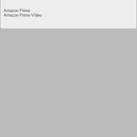
Amazon Prime
Amazon Prime Vídeo
Powered by
.
Todos los derechos
Frikipandi.com
Juan Cascón