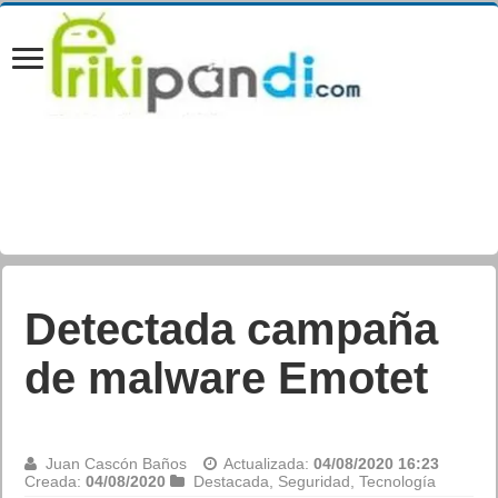
Novedades Xbox
Game Pass Ultimate
Juan Cascón Baños
Actualizada:
04/08/2020 16:18
Creada:
04/08/2020
Destacada
,
Juegos