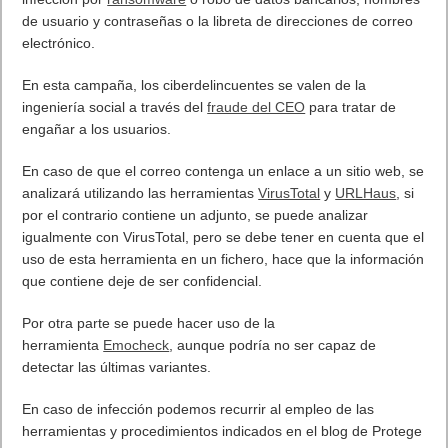
Próximamente en XBOX Game Pass: Gears of War E-Day Open
Beta, Mio: Memories in Orbit, Cricket 26 y mucho más
5 agosto, 2026
El Fire Emblem: Fortune’s Weave Direct trae más detalles sobre