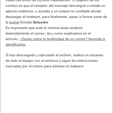
xCloud en Microsoft, ha publicado hoy un
blog
anunciando más
detalles sobre la llegada del juego en la nube a Xbox Game
Pass Ultimate en septiembre sin coste adicional. Ofrecer el
juego en la nube con Xbox Game Pass Ultimate es parte de la
iniciativa de Xbox de poner al jugador en el centro de la
experiencia y eliminar las barreras en el juego. Xbox Game
Pass ayuda a la gente a descubrir y jugar a grandes títulos
juntos a través de más dispositivos.
Las novedades de hoy, incluidas
aquí
, son:
Más detalles sobre la inclusión del juego en la nube (beta)
en Xbox Game Pass Ultimate sin coste adicional a partir del
15 de septiembre
Lista de los 22 mercados en los que estará disponible de
lanzamiento
Un avance de los más de 100 títulos que estarán disponibles
para el juego en la nube el 15 de septiembre,
incluyendo
Destiny 2
,
Yakuza Kiwami 2
,
Grounded
y más
El trabajo que estamos haciendo en asociación con