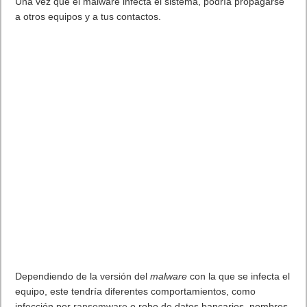
Etiquetas
Xbox Game Pass
Previo
WhatsApp contra las fakenews. Añade búsquedas en Internet para
comprobar la información de los mensajes reenviados
Siguiente
Detectada campaña de malware Emotet
Artículos relacionados
MARVEL Tōkon: Fighting Souls ya está disponible en PS5 y PC
7 agosto, 2026