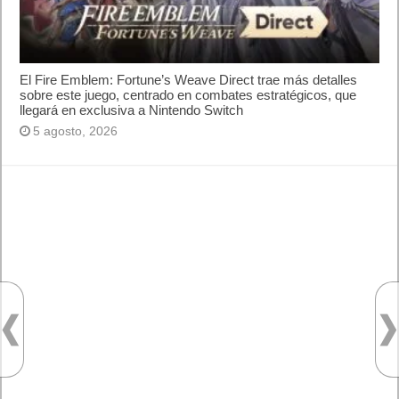
Cómo saber si te han bloqueado en WhatsApp
¿Cómo escribir la comillas latinas / españolas
o angulares(« ») en un ordenador?
10 sitios para recibir SMS de validación sin
mostrar nuestro número real
¿Cómo ver una versión antigua de página
web?
¿Cómo desactivar suspensión en Windows 7,
Windows 8 y XP?
¿Cómo descargar Windows 10 abril 2018
oficialmente y gratis? Actualizar archivos ISO
(32 bits / 64 bits)
Entradas recientes
MARVEL Tōkon: Fighting Souls ya está
disponible en PS5 y PC
Próximamente en XBOX Game Pass: Gears of
War E-Day Open Beta, Mio: Memories in Orbit,
Cricket 26 y mucho más