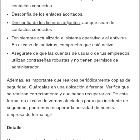
Cuando se lancen juegos en la nube como parte de Xbox
Game Pass Ultimate, los
jugadores tendrán acceso a más
de 100 juegos de alta calidad jugables desde la nube,
incluidos
Minecraft Dungeons
,
Destiny 2
,
Tell Me
Why
,
Gears 5
,
Yakuza Kiwami 2
y más
Samsung anunciará más detalles sobre nuestra colaboración
mañana, 5 de agosto, durante el Samsung Unpacked. No te
pierdas el stream
aquí
a partir de las 16:00 CEST.
. Leer artículo completo en Frikipandi
Novedades Xbox Game
Pass Ultimate
.