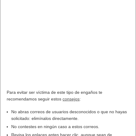
Samsung, Razer, PowerA, 8BitDo y NACON para ofrecer una
gran experiencia de juego en la nube. Para más detalles
sobre los nuevos accesorios diseñados específicamente
para el juego en la nube, visita esta
publicación
en Xbox
Wire
Los jugadores pueden probar su primer mes de Xbox Game
Pass Ultimate por 1 €. Además del juego en la nube, Xbox
Game Pass Ultimate incluye acceso a más de 100 títulos de
consola y PC de alta calidad, descuentos exclusivos para
miembros, ofertas y ventajas, así como Xbox Live Gold para
que los jugadores puedan jugar online con sus amigos.
A partir del 15 de septiembre, los miembros de Xbox Game
Pass Ultimate pueden jugar más de 100 juegos desde la
nube en su teléfono o tableta Android
. Los juegos en la
nube se lanzarán en versión beta para miembros de Xbox
Game Pass Ultimate en 22 mercados para garantizar la
estabilidad a medida que ampliamos la función a millones de
jugadores.