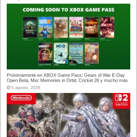
¿Cómo ver una versión antigua de página
web?
¿Cómo desactivar suspensión en Windows 7,
Windows 8 y XP?
¿Cómo descargar Windows 10 abril 2018
oficialmente y gratis? Actualizar archivos ISO
(32 bits / 64 bits)
Categorías
Android
Apple
Destacada
Hardware
Internet
Juegos
Lo más visto y recomendado
Móviles
Patrocinado
Seguridad
Sin categoría
Smartwatch
Software
Tecnología
Publicidad
Letra de canciones populares infantiles cortas