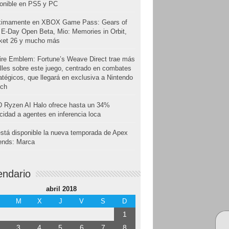
onible en PS5 y PC
ximamente en XBOX Game Pass: Gears of
E-Day Open Beta, Mio: Memories in Orbit,
cket 26 y mucho más
ire Emblem: Fortune’s Weave Direct trae más
lles sobre este juego, centrado en combates
atégicos, que llegará en exclusiva a Nintendo
tch
 Ryzen AI Halo ofrece hasta un 34%
cidad a agentes en inferencia loca
stá disponible la nueva temporada de Apex
ends: Marca
endario
abril 2018
M
X
J
V
S
D
1
3
4
5
6
7
8