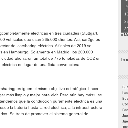
9
1
2
3
gcompletamente eléctricas en tres ciudades (Stuttgart,
« M
00 vehículos que usan 365.000 clientes. Así, car2go es
ector del carsharing eléctrico. A finales de 2019 se
más en Hamburgo. Solamente en Madrid, los 200.000
a ciudad ahorraron un total de 775 toneladas de CO2 en
Lo 
 eléctrica en lugar de una flota convencional.
Bus
arsharingpersiguen el mismo objetivo estratégico: hacer
Las
gar más limpio y mejor para vivir. Pero aún hay más», se
Bus
Entendemos que la conducción puramente eléctrica es una
Com
de la batería hasta la red eléctrica, a la infraestructura
Fac
ario». Se trata de promover el sistema general de
Jue
Jue
Jue