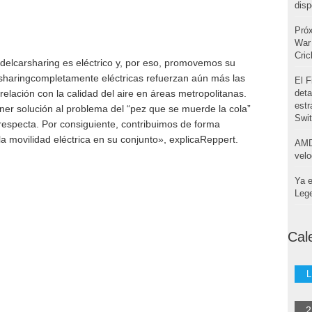
disp
Pró
War 
Cri
delcarsharing es eléctrico y, por eso, promovemos su
arsharingcompletamente eléctricas refuerzan aún más las
El F
relación con la calidad del aire en áreas metropolitanas.
deta
estr
r solución al problema del “pez que se muerde la cola”
Swi
 respecta. Por consiguiente, contribuimos de forma
a movilidad eléctrica en su conjunto», explicaReppert.
AMD
velo
Ya e
Leg
Cal
L
2