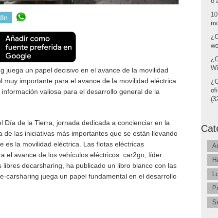
o 
10
dIn
mo
¿C
we
¿C
Wi
ng juega un papel decisivo en el avance de la movilidad
l muy importante para el avance de la movilidad eléctrica.
¿C
of
información valiosa para el desarrollo general de la
(32
 Día de la Tierra, jornada dedicada a concienciar en la
Cat
a de las iniciativas más importantes que se están llevando
es la movilidad eléctrica. Las flotas eléctricas
A
 el avance de los vehículos eléctricos. car2go, líder
H
s libres decarsharing, ha publicado un libro blanco con las
L
 e-carsharing juega un papel fundamental en el desarrollo
P
S