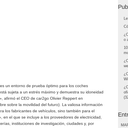
Pub
Le
Có
¿C
o 
10
mo
¿C
we
¿C
Wi
 es un entorno de prueba óptimo para los coches
¿C
 está sujeta a un estrés máximo y demuestra su idoneidad
of
(32
s», afirmó el CEO de car2go Olivier Reppert en
re sobre la movilidad del futuro). La valiosa información
ara los fabricantes de vehículos, sino también para el
Ent
, en el que se incluye a los proveedores de electricidad,
rías, instituciones de investigación, ciudades y, por
MAR