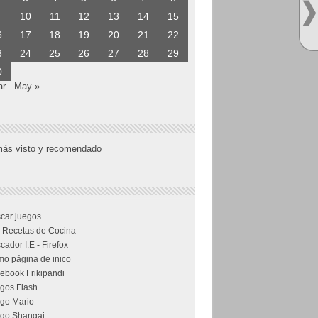
10
11
12
13
14
15
6
17
18
19
20
21
22
3
24
25
26
27
28
29
0
ar
May »
más visto y recomendado
car juegos
 Recetas de Cocina
cador I.E - Firefox
o página de inico
ebook Frikipandi
gos Flash
go Mario
go Shangai