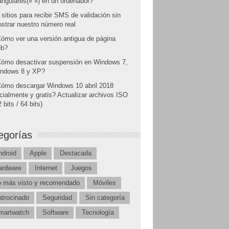
angulares(« ») en un ordenador?
 sitios para recibir SMS de validación sin
strar nuestro número real
ómo ver una versión antigua de página
b?
ómo desactivar suspensión en Windows 7,
ndows 8 y XP?
ómo descargar Windows 10 abril 2018
icialmente y gratis? Actualizar archivos ISO
 bits / 64 bits)
egorías
ndroid
Apple
Destacada
ardware
Internet
Juegos
o más visto y recomendado
Móviles
atrocinado
Seguridad
Sin categoría
martwatch
Software
Tecnología