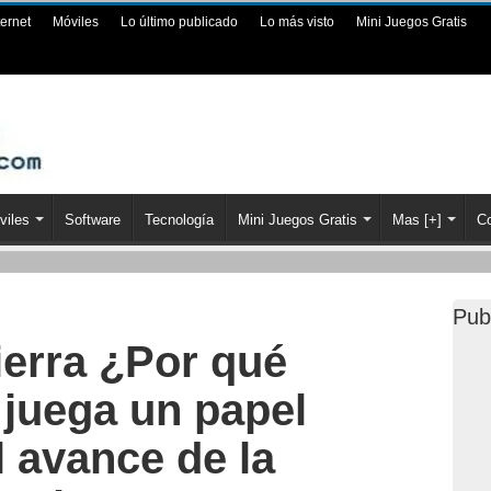
ternet
Móviles
Lo último publicado
Lo más visto
Mini Juegos Gratis
viles
Software
Tecnología
Mini Juegos Gratis
Mas [+]
Co
Pub
Tierra ¿Por qué
 juega un papel
l avance de la