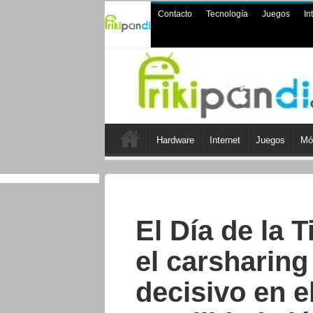
Contacto
Tecnología
Juegos
In
Hardware
Internet
Juegos
Mó
El Día de la 
el carsharing
decisivo en e