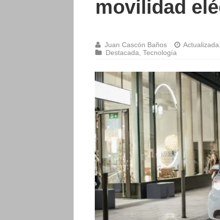
movilidad elé
Juan Cascón Baños
Actualizada
Destacada
,
Tecnología