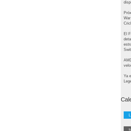
disp
Pró
War 
Cri
El F
deta
estr
Swi
AMD
velo
Ya e
Leg
Cal
L
3