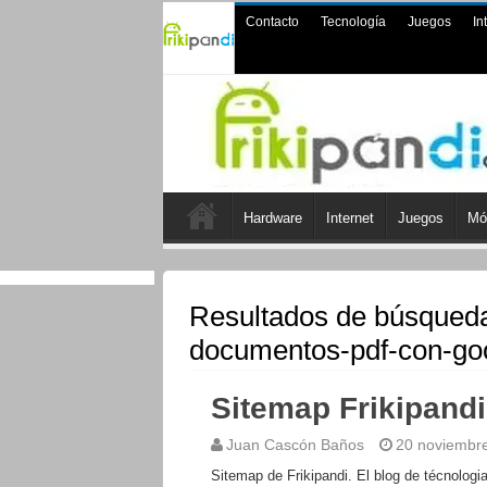
Contacto
Tecnología
Juegos
In
Hardware
Internet
Juegos
Mó
Resultados de búsqued
documentos-pdf-con-goo
Sitemap Frikipandi
Juan Cascón Baños
20 noviembr
Sitemap de Frikipandi. El blog de técnologi