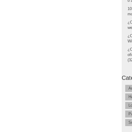
o 
10
mo
¿C
we
¿C
Wi
¿C
of
(32
Cat
A
H
L
P
S