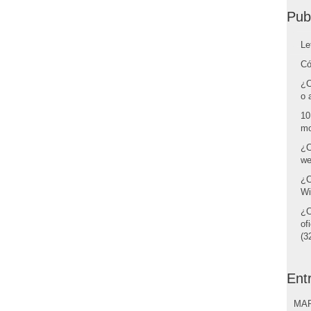
Pub
Le
Có
¿C
o 
10
mo
¿C
we
¿C
Wi
¿C
of
(32
Ent
MAR