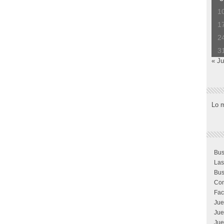
1
1
2
3
« Ju
Lo 
Bus
Las
Bus
Com
Fac
Jue
Jue
Jue