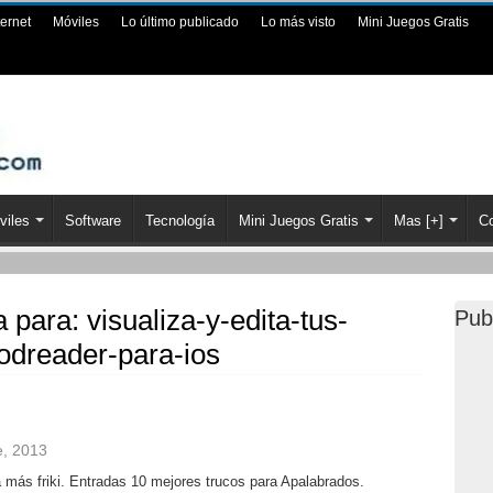
ternet
Móviles
Lo último publicado
Lo más visto
Mini Juegos Gratis
viles
Software
Tecnología
Mini Juegos Gratis
Mas [+]
Co
a para:
visualiza-y-edita-tus-
Pub
dreader-para-ios
e, 2013
a más friki. Entradas 10 mejores trucos para Apalabrados.