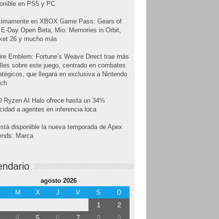
onible en PS5 y PC
ximamente en XBOX Game Pass: Gears of
E-Day Open Beta, Mio: Memories in Orbit,
cket 26 y mucho más
ire Emblem: Fortune’s Weave Direct trae más
lles sobre este juego, centrado en combates
atégicos, que llegará en exclusiva a Nintendo
tch
 Ryzen AI Halo ofrece hasta un 34%
cidad a agentes en inferencia loca
stá disponible la nueva temporada de Apex
ends: Marca
endario
agosto 2026
M
X
J
V
S
D
1
2
4
5
6
7
8
9