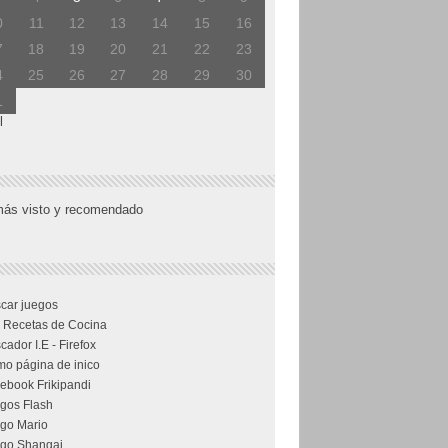
0
11
12
13
14
15
16
7
18
19
20
21
22
23
4
25
26
27
28
29
30
1
l
más visto y recomendado
car juegos
 Recetas de Cocina
cador I.E - Firefox
o página de inico
ebook Frikipandi
gos Flash
go Mario
go Shangai