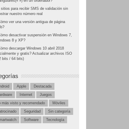
angulares(« ») en un ordenador?
 sitios para recibir SMS de validación sin
strar nuestro número real
ómo ver una versión antigua de página
b?
ómo desactivar suspensión en Windows 7,
ndows 8 y XP?
ómo descargar Windows 10 abril 2018
icialmente y gratis? Actualizar archivos ISO
 bits / 64 bits)
egorías
ndroid
Apple
Destacada
ardware
Internet
Juegos
o más visto y recomendado
Móviles
atrocinado
Seguridad
Sin categoría
martwatch
Software
Tecnología