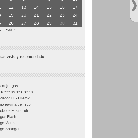
1
12
13
14
15
16
17
8
19
20
21
22
23
24
5
26
27
28
29
30
31
c
Feb »
más visto y recomendado
car juegos
 Recetas de Cocina
cador I.E - Firefox
o página de inico
ebook Frikipandi
gos Flash
go Mario
go Shangai