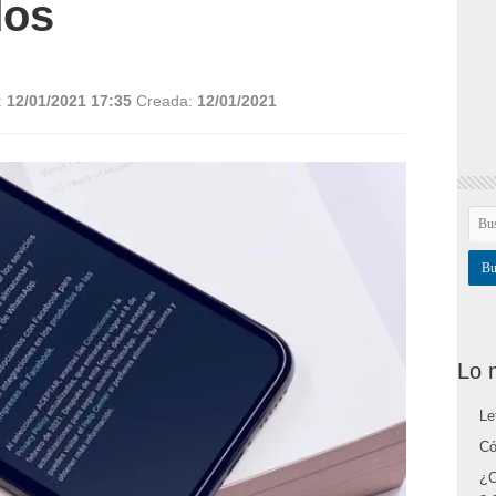
dos
:
12/01/2021 17:35
Creada:
12/01/2021
Lo 
Le
Có
¿C