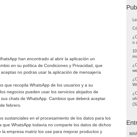
Pub
Le
Có
¿C
o 
10
mo
atsApp han encontrado al abrir la aplicación un
¿C
mbio en su política de Condiciones y Privacidad, que
we
lo aceptas no podras usar la aplicación de mensajería
¿C
Wi
os que recopila WhatsApp de los usuarios y a su
los negocios pueden usar los servicios alojados de
¿C
r sus chats de WhatsApp. Cambios que deberá aceptar
of
(32
 de febrero.
s sustanciales en el procesamiento de los datos para los
Ent
ra que WhatsApp todavía no comparte los datos de dichos
e la empresa matriz los use para mejorar productos y
MAR