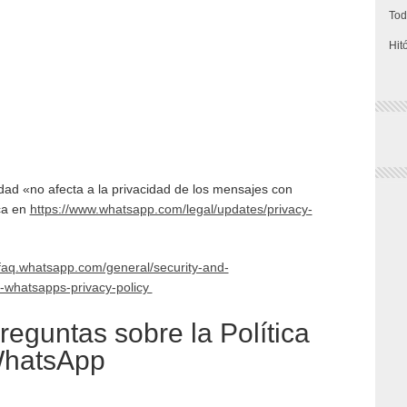
Tod
Hit
cidad «no afecta a la privacidad de los mensajes con
ica en
https://www.whatsapp.com/legal/updates/privacy-
/faq.whatsapp.com/general/security-and-
t-whatsapps-privacy-policy
eguntas sobre la Política
WhatsApp