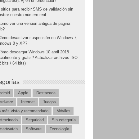
angulares(« ») en un ordenador?
 sitios para recibir SMS de validación sin
strar nuestro número real
ómo ver una versión antigua de página
b?
ómo desactivar suspensión en Windows 7,
ndows 8 y XP?
ómo descargar Windows 10 abril 2018
icialmente y gratis? Actualizar archivos ISO
 bits / 64 bits)
egorías
ndroid
Apple
Destacada
ardware
Internet
Juegos
o más visto y recomendado
Móviles
atrocinado
Seguridad
Sin categoría
martwatch
Software
Tecnología