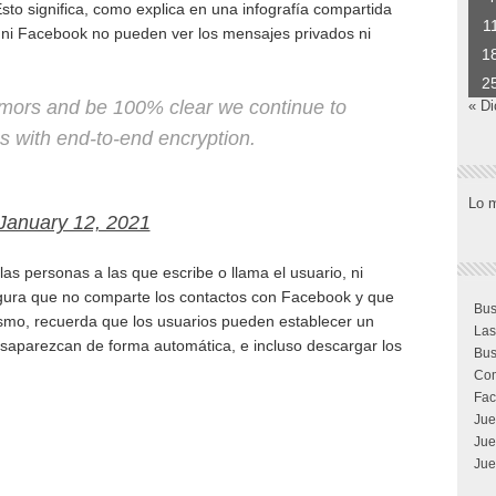
to significa, como explica en una infografía compartida
1
p ni Facebook no pueden ver los mensajes privados ni
1
2
mors and be 100% clear we continue to
« Di
s with end-to-end encryption.
Lo 
January 12, 2021
as personas a las que escribe o llama el usuario, ni
egura que no comparte los contactos con Facebook y que
Bus
smo, recuerda que los usuarios pueden establecer un
Las
saparezcan de forma automática, e incluso descargar los
Bus
Com
Fac
Jue
Jue
Jue