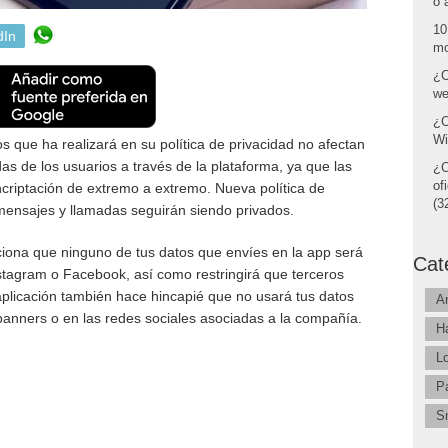
o 
10
dIn
mo
¿C
we
¿C
Wi
que ha realizará en su política de privacidad no afectan
as de los usuarios a través de la plataforma, ya que las
¿C
of
criptación de extremo a extremo. Nueva política de
(32
ensajes y llamadas seguirán siendo privados.
iona que ninguno de tus datos que envíes en la app será
Cat
stagram o Facebook, así como restringirá que terceros
aplicación también hace hincapié que no usará tus datos
A
banners o en las redes sociales asociadas a la compañía.
H
L
P
S