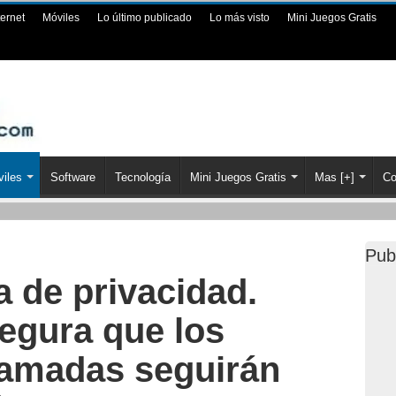
ternet
Móviles
Lo último publicado
Lo más visto
Mini Juegos Gratis
iles
Software
Tecnología
Mini Juegos Gratis
Mas [+]
Co
Pub
a de privacidad.
gura que los
lamadas seguirán