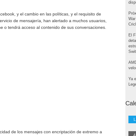
disp
Pró
ook, y el cambio en las políticas, y el requisito de
War 
ervicio de mensajería, han alertado a muchos usuarios,
Cri
e o tendrá acceso al contenido de sus conversaciones.
El F
deta
estr
Swi
AMD
velo
Ya e
Leg
Cal
L
cidad de los mensajes con encriptación de extremo a
4