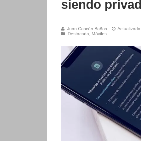
siendo priva
Juan Cascón Baños
Actualizada
Destacada
,
Móviles