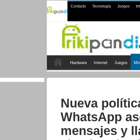
Contacto
Tecnología
Juegos
In
Hardware
Internet
Juegos
Móv
Nueva polític
WhatsApp ase
mensajes y l