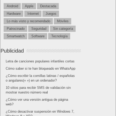
Android
Apple
Destacada
Hardware
Internet
Juegos
Lo más visto y recomendado
Móviles
Patrocinado
Seguridad
Sin categoría
Smartwatch
Software
Tecnología
Publicidad
Letra de canciones populares infantiles cortas
Cómo saber si te han bloqueado en WhatsApp
¿Cómo escribir la comillas latinas / españolas
o angulares(« ») en un ordenador?
10 sitios para recibir SMS de validación sin
mostrar nuestro número real
¿Cómo ver una versión antigua de página
web?
¿Cómo desactivar suspensión en Windows 7,