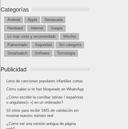
Categorías
Android
Apple
Destacada
Hardware
Internet
Juegos
Lo más visto y recomendado
Móviles
Patrocinado
Seguridad
Sin categoría
Smartwatch
Software
Tecnología
Publicidad
Letra de canciones populares infantiles cortas
Cómo saber si te han bloqueado en WhatsApp
¿Cómo escribir la comillas latinas / españolas
o angulares(« ») en un ordenador?
10 sitios para recibir SMS de validación sin
mostrar nuestro número real
¿Cómo ver una versión antigua de página
web?