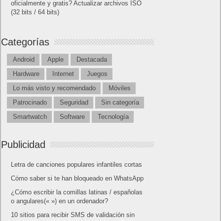
oficialmente y gratis? Actualizar archivos ISO
(32 bits / 64 bits)
Categorías
Android
Apple
Destacada
Hardware
Internet
Juegos
Lo más visto y recomendado
Móviles
Patrocinado
Seguridad
Sin categoría
Smartwatch
Software
Tecnología
Publicidad
Letra de canciones populares infantiles cortas
Cómo saber si te han bloqueado en WhatsApp
¿Cómo escribir la comillas latinas / españolas
o angulares(« ») en un ordenador?
10 sitios para recibir SMS de validación sin