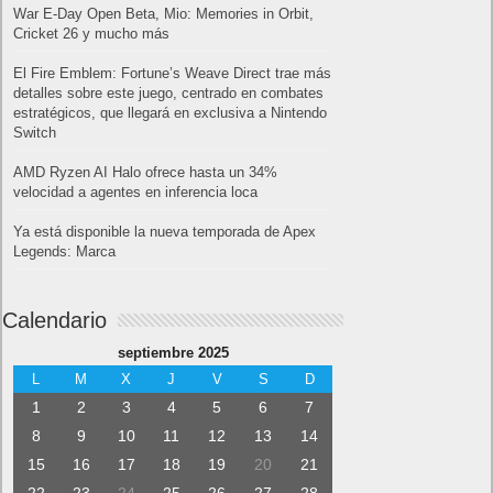
War E-Day Open Beta, Mio: Memories in Orbit,
Cricket 26 y mucho más
El Fire Emblem: Fortune’s Weave Direct trae más
detalles sobre este juego, centrado en combates
estratégicos, que llegará en exclusiva a Nintendo
Switch
AMD Ryzen AI Halo ofrece hasta un 34%
velocidad a agentes en inferencia loca
Ya está disponible la nueva temporada de Apex
Legends: Marca
Calendario
septiembre 2025
L
M
X
J
V
S
D
1
2
3
4
5
6
7
8
9
10
11
12
13
14
15
16
17
18
19
20
21
22
23
24
25
26
27
28