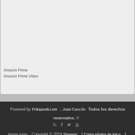
Amazon Prime
Amazon Prime Vídeo
Powered by
.
Todos los derechos
Frikipandi.com
Juan Cascón
reservados.
©
Copyright © 2019
|
|
Home page
Shangai
Como página de inico