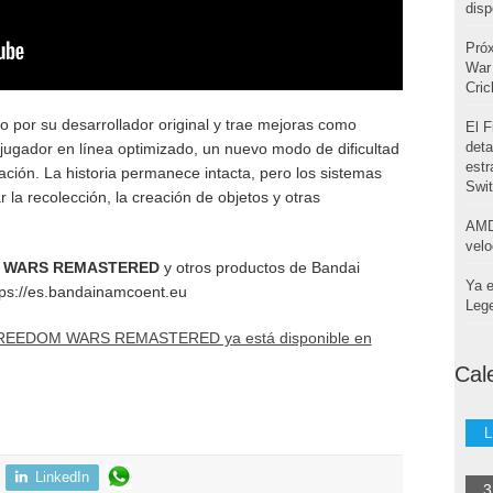
disp
Pró
War 
Cri
do por su desarrollador original y trae mejoras como
El F
deta
ijugador en línea optimizado, un nuevo modo de dificultad
estr
ación. La historia permanece intacta, pero los sistemas
Swi
 la recolección, la creación de objetos y otras
AMD
velo
 WARS REMASTERED
y otros productos de Bandai
Ya e
tps://es.bandainamcoent.eu
Leg
REEDOM WARS REMASTERED ya está disponible en
Cal
L
LinkedIn
3