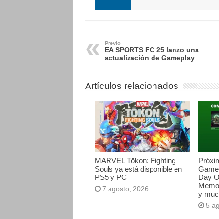
Previo
EA SPORTS FC 25 lanzo una
actualización de Gameplay
Artículos relacionados
MARVEL Tōkon: Fighting
Próxi
Souls ya está disponible en
Game 
PS5 y PC
Day O
Memori
7 agosto, 2026
y muc
5 a