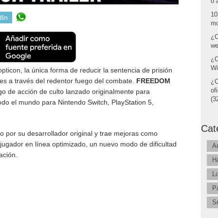
o 
10
dIn
mo
¿C
we
¿C
Wi
icon, la única forma de reducir la sentencia de prisión
es a través del redentor fuego del combate.
FREEDOM
¿C
of
go de acción de culto lanzado originalmente para
(32
todo el mundo para Nintendo Switch, PlayStation 5,
Cat
do por su desarrollador original y trae mejoras como
ijugador en línea optimizado, un nuevo modo de dificultad
A
ación.
H
L
P
S