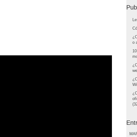
Pub
Le
Có
¿C
o 
10
mo
¿C
we
¿C
Wi
¿C
of
(32
Ent
MAR