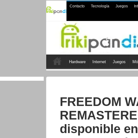
Contacto
Tecnología
Juegos
In
Hardware
Internet
Juegos
Mó
FREEDOM W
REMASTERED
disponible e