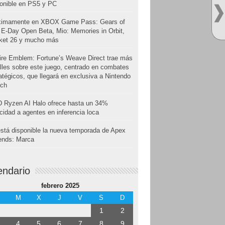
onible en PS5 y PC
ximamente en XBOX Game Pass: Gears of
E-Day Open Beta, Mio: Memories in Orbit,
cket 26 y mucho más
ire Emblem: Fortune’s Weave Direct trae más
lles sobre este juego, centrado en combates
atégicos, que llegará en exclusiva a Nintendo
tch
 Ryzen AI Halo ofrece hasta un 34%
cidad a agentes en inferencia loca
stá disponible la nueva temporada de Apex
ends: Marca
endario
febrero 2025
M
X
J
V
S
D
1
2
4
5
6
7
8
9