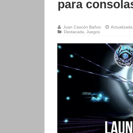
para consola
Juan Cascón Baños
Actualizada
Destacada
,
Juegos