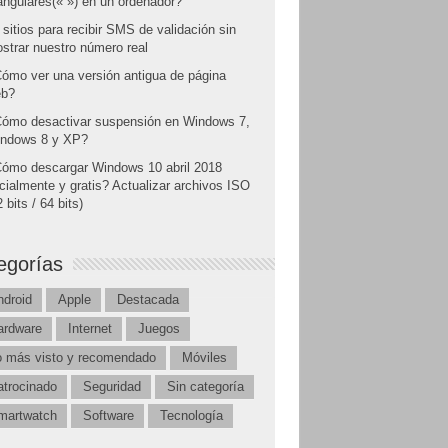
angulares(« ») en un ordenador?
 sitios para recibir SMS de validación sin
strar nuestro número real
ómo ver una versión antigua de página
b?
ómo desactivar suspensión en Windows 7,
ndows 8 y XP?
ómo descargar Windows 10 abril 2018
icialmente y gratis? Actualizar archivos ISO
 bits / 64 bits)
egorías
ndroid
Apple
Destacada
ardware
Internet
Juegos
o más visto y recomendado
Móviles
atrocinado
Seguridad
Sin categoría
martwatch
Software
Tecnología