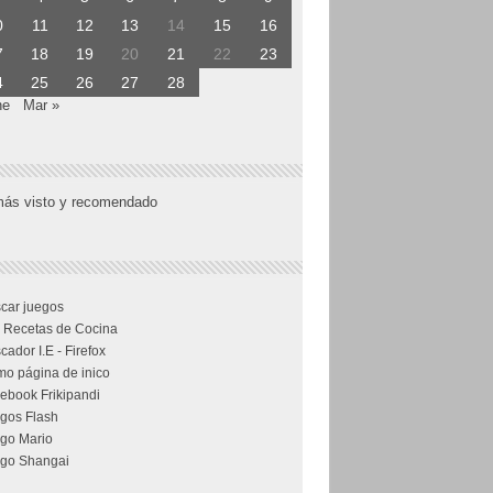
0
11
12
13
14
15
16
7
18
19
20
21
22
23
4
25
26
27
28
ne
Mar »
más visto y recomendado
car juegos
 Recetas de Cocina
cador I.E - Firefox
o página de inico
ebook Frikipandi
gos Flash
go Mario
go Shangai