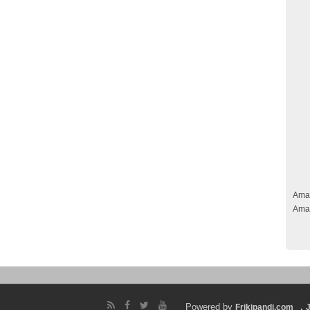
Ama
Ama
Powered by
.
Frikipandi.com