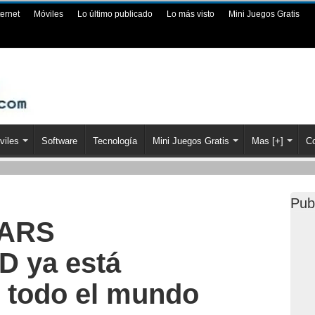
ternet
Móviles
Lo último publicado
Lo más visto
Mini Juegos Gratis
viles
Software
Tecnología
Mini Juegos Gratis
Mas [+]
Co
Pub
ARS
 ya está
n todo el mundo