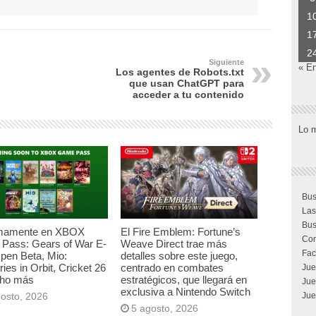
1
1
2
Siguiente
« E
Los agentes de Robots.txt
que usan ChatGPT para
acceder a tu contenido
Lo 
Bus
Las
Bus
mamente en XBOX
El Fire Emblem: Fortune’s
Com
Pass: Gears of War E-
Weave Direct trae más
Fac
pen Beta, Mio:
detalles sobre este juego,
es in Orbit, Cricket 26
centrado en combates
Jue
ho más
estratégicos, que llegará en
Jue
exclusiva a Nintendo Switch
gosto, 2026
Jue
5 agosto, 2026