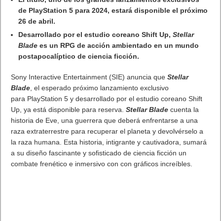
State of Play: Final Fantasy VII Rebirth muestra 19 minutos
de contenido inédito y estrena demo
El último State of Play revela 11 minutos de juego
inédito y un nuevo tráiler de la historia del esperado
título de Square Enix.
La demo ya está disponible para descarga gratuita en
PS5.
Final Fantasy VII Rebirth
, la nueva entrega del remake
de
Final Fantasy VII
y uno de los juegos más esperados de
2024, mostró anoche
19 minutos de contenido
inédito
durante el último State of Play. En él pudimos ver un
nuevo tráiler centrado en la historia de más de 11 minutos de
duración, con elementos nunca antes vistos en el juego: un
vistazo general al mapa, medios de transporte, exploración y
mini juegos entre otros.
El mapa, un extenso
mundo abierto interconectado
sin