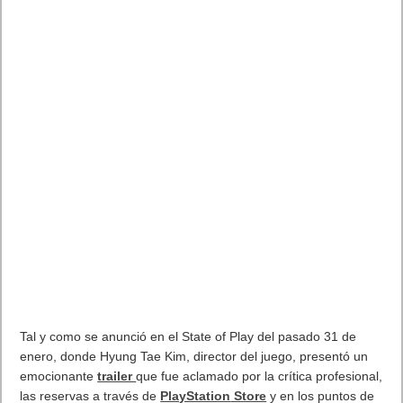
ningún tipo de corte ofrece una gran cantidad de puntos de
interés para explorar lleno de recursos, formidables enemigos
y tesoros. En el tráiler Square Enix ha presentado también los
santuarios, espacios clave que revelan conocimientos sobre las
invocaciones del juego.
Esta entrega, State of Play ha mostrado también algunos de
los
mini juegos
, muy queridos por la comunidad, entre los que
se encuentra el novedoso juego de cartas “sangre de la reina”,
recomendado por los desarrolladores, que suponen un
añadido aparte de la historia principal que encantará a los fans.
La historia de
Final Fantasy VII Rebirth
se luce en unos
espectaculares gráficos que aprovechan el SSD de PS5, que
permite mostrar las sutilezas del estado emocional de los
personajes. Además, en esta entrega, la relación del
protagonista con sus compañeros cambiará según sus
acciones y elecciones de diálogo, lo que tendrá su impacto en
parte de la trama.
La demo de Final Fantasy VII Rebirth ya está disponible