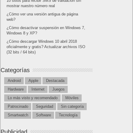
Amazon Prime
Amazon Prime Vídeo
Powered by
Frikipandi.com
.
Juan Cascón
Todos los derechos
reservados.
©
Home page
Copyright © 2019
Shangai
|
Como página de inico
|
Añadir
Buscador I.E - Firefox
|
Twitter
|
Facebook
|
Sitemap
|
Contacto