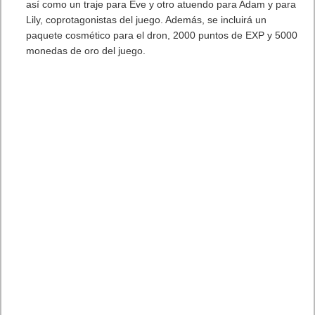
Final Fantasy VII Rebirth
llega el próximo 29 de febrero a
PS5. Para más información consulta las redes sociales
de
PlayStation
España.
. Leer artículo completo en Frikipandi
State of Play: Final
Fantasy VII Rebirth muestra 19 minutos de contenido inédito y
estrena demo
.