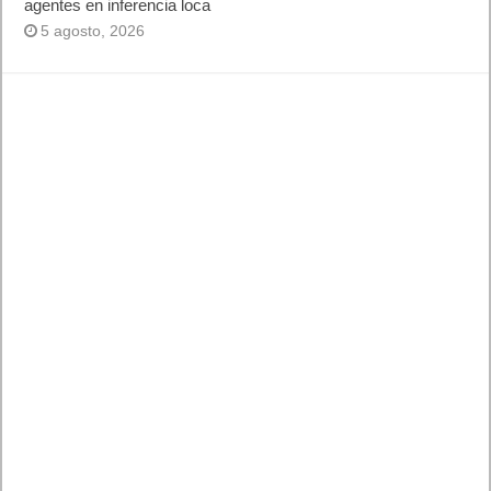
Lo más visto
Letra de canciones populares infantiles cortas
Cómo saber si te han bloqueado en WhatsApp
¿Cómo escribir la comillas latinas / españolas
o angulares(« ») en un ordenador?