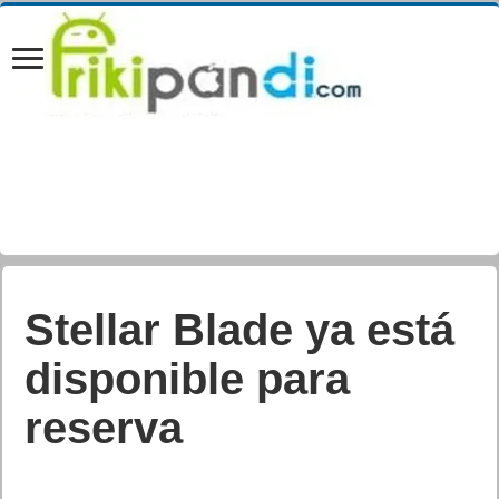
State of Play: Final
Fantasy VII Rebirth
muestra 19 minutos
de contenido inédito