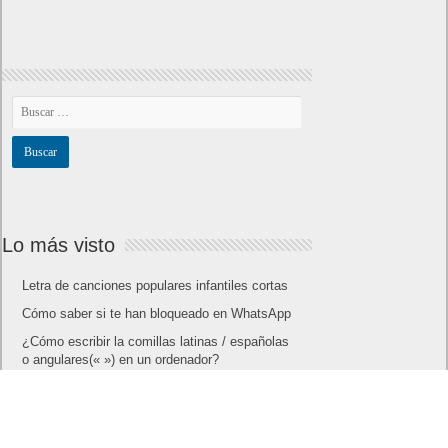
Lo más visto
Letra de canciones populares infantiles cortas
Cómo saber si te han bloqueado en WhatsApp
¿Cómo escribir la comillas latinas / españolas
o angulares(« ») en un ordenador?
10 sitios para recibir SMS de validación sin
mostrar nuestro número real
¿Cómo ver una versión antigua de página