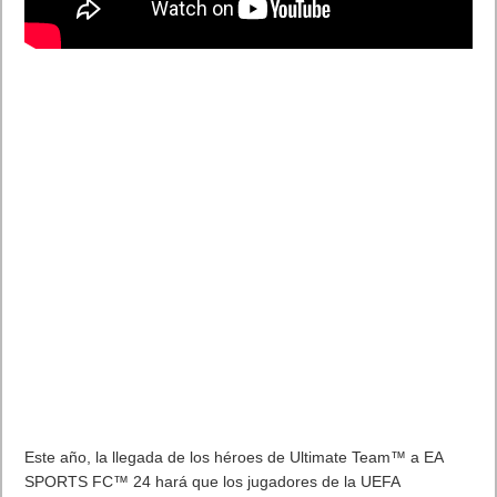
Beta, Mio: Memories in Orbit, Cricket 26 y mucho más
5 agosto, 2026
El Fire Emblem: Fortune’s Weave Direct trae más detalles sobre
este juego, centrado en combates estratégicos, que llegará en
exclusiva a Nintendo Switch
5 agosto, 2026