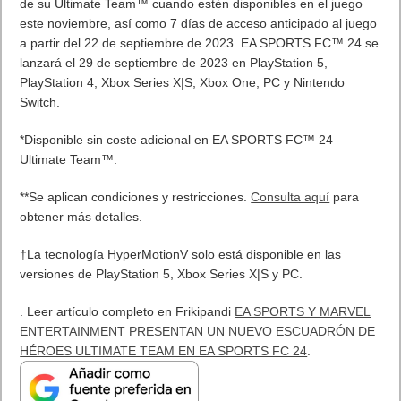
Letra de canciones populares infantiles cortas
Cómo saber si te han bloqueado en WhatsApp
¿Cómo escribir la comillas latinas / españolas
o angulares(« ») en un ordenador?
10 sitios para recibir SMS de validación sin
mostrar nuestro número real
¿Cómo ver una versión antigua de página
web?
¿Cómo desactivar suspensión en Windows 7,
Windows 8 y XP?
¿Cómo descargar Windows 10 abril 2018
oficialmente y gratis? Actualizar archivos ISO
(32 bits / 64 bits)
Categorías
Android
Apple
Destacada
Hardware
Internet
Juegos
Lo más visto y recomendado
Móviles
Patrocinado
Seguridad
Sin categoría
Smartwatch
Software