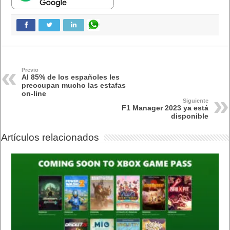
Tecnología
Publicidad
Letra de canciones populares infantiles cortas
Cómo saber si te han bloqueado en WhatsApp
¿Cómo escribir la comillas latinas / españolas
o angulares(« ») en un ordenador?
10 sitios para recibir SMS de validación sin
mostrar nuestro número real
¿Cómo ver una versión antigua de página
web?
¿Cómo desactivar suspensión en Windows 7,
Windows 8 y XP?
¿Cómo descargar Windows 10 abril 2018
oficialmente y gratis? Actualizar archivos ISO
(32 bits / 64 bits)
Entradas recientes