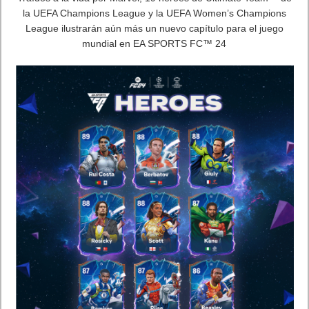
Las tiendas online también experimentan un consumo
frecuente. Concretamente, un 41% de los encuestados afirma
realizar compras online todos los meses, siendo los más
jóvenes los que más consumen en línea.
Los jóvenes, los más vulnerables
A la hora de comprar por internet uno de los principales
peligros se encuentra en los enlaces maliciosos. Muchas veces
algunos anuncios que esconden links infectados son
adornados para engañar al usuario. En este sentido, hasta un
16% de los jóvenes de 18 a 24 años se mostraron dispuestos a
hacer clic en enlaces sospechosos en busca de ofertas.
Además, aunque la preocupación por las estafas es
generalizada, un 30% de los encuestados de 18 a 24 años
afirmaron haber sido víctimas de una estafa online, siendo el
grupo más vulnerable.
Sobre Avast