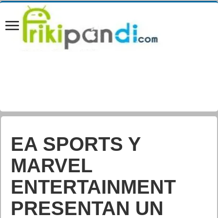
Al 85% de los
españoles les
preocupan mucho
las estafas on-line