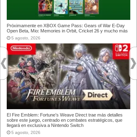
Próximamente en XBOX Game Pass: Gears of
War E-Day Open Beta, Mio: Memories in Orbit,
Cricket 26 y mucho más
El Fire Emblem: Fortune’s Weave Direct trae más
detalles sobre este juego, centrado en combates
estratégicos, que llegará en exclusiva a Nintendo
Switch
AMD Ryzen AI Halo ofrece hasta un 34%
velocidad a agentes en inferencia loca
Ya está disponible la nueva temporada de Apex
Legends: Marca
Super Robot Wars Y celebra el 35º aniversario de
la serie con una actualización gratuita y un nuevo
DLC disponible a partir de hoy
Calendario
agosto 2023
L
M
X
J
V
S
D
1
2
3
4
5
6
7
8
9
10
11
12
13