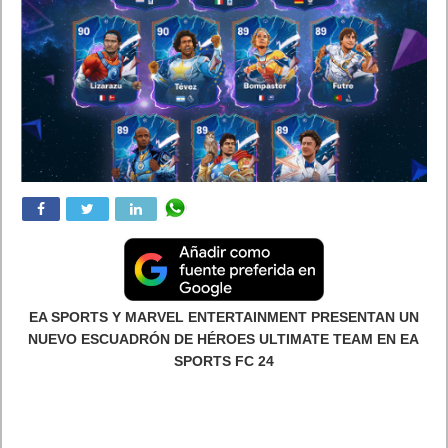
mucho las estafas on-line, pero sólo un 38% sabe cómo
protegerse de ellas
Para un 70% el uso de métodos de pago oficiales y evitar
compartir información personal son las prácticas más
empleadas para evitar ser víctima
Los jóvenes de 18 a 24 años son los más estafados y más
dispuestos a clicar en enlaces en busca de buenas ofertas
Las compras online ya son una rutina para muchos usuarios.
La última investigación de Avast ha analizado el grado de
concienciación que hay en torno a ser víctima de estafas a la
hora de consumir en Internet y los resultados son
preocupantes.
Para el 85% de los españoles, ser víctima de una estafa online
es una preocupación muy importante, aunque la mayoría de
los encuestados no han experimentado un fraude online al
realizar compras todavía (82%). Esta preocupación responde a