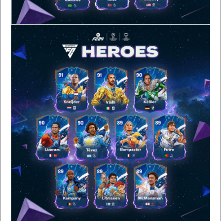
Avast
, una marca de Gen, es un líder global en seguridad
digital y privacidad. Con cientos de millones de usuarios en
línea, Avast protege a las personas de las amenazas en
Internet y del cambiante panorama de amenazas del IoT. La
red de detección de amenazas de Avast está entre las más
avanzadas del mundo, utilizando tecnologías de aprendizaje
automático e inteligencia artificial para detectar y detener las
amenazas en tiempo real. Los
productos de seguridad digital
de Avast para móviles, PC o Mac están clasificados y
certificados por VB100, AV-Comparatives, AV-Test, SE Labs y
otros. Avast es miembro de Coalition Against Stalkerware, No
More Ransom e Internet Watch Foundation. Visite:
www.avast.com.
. Leer artículo completo en Frikipandi
Al 85% de los españoles
les preocupan mucho las estafas on-line
.