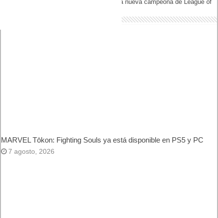
sistemas sanitarios se
duplicó entre 2016 y 2021: el
enfoque Zero Trust se hace
cada vez más necesario
Siguiente
Riot Games presenta a
Naafiri, la nueva campeona
de League of Legends
Artículos relacionados
MARVEL Tōkon: Fighting Souls ya está disponible en PS5 y
PC