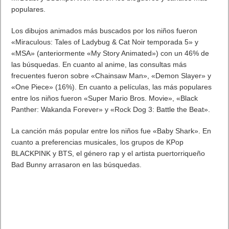
MrBeast y SSSniperWolf fueron los blogueros y canales más
populares.
Los dibujos animados más buscados por los niños fueron
«Miraculous: Tales of Ladybug & Cat Noir temporada 5» y
«MSA» (anteriormente «My Story Animated») con un 46% de
las búsquedas. En cuanto al anime, las consultas más
frecuentes fueron sobre «Chainsaw Man», «Demon Slayer» y
«One Piece» (16%). En cuanto a películas, las más populares
entre los niños fueron «Super Mario Bros. Movie», «Black
Panther: Wakanda Forever» y «Rock Dog 3: Battle the Beat».
La canción más popular entre los niños fue «Baby Shark». En
cuanto a preferencias musicales, los grupos de KPop
BLACKPINK y BTS, el género rap y el artista puertorriqueño
Bad Bunny arrasaron en las búsquedas.