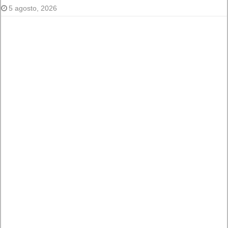
El Fire Emblem: Fortune’s Weave Direct trae más detalles
sobre este juego, centrado en combates estratégicos, que
llegará en exclusiva a Nintendo Switch
5 agosto, 2026