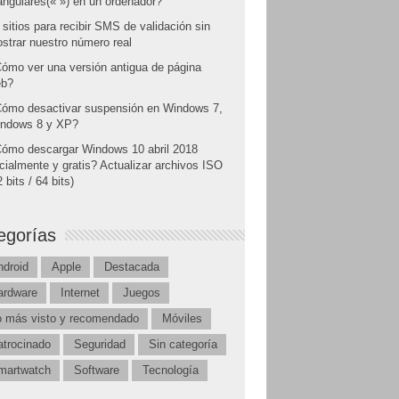
angulares(« ») en un ordenador?
 sitios para recibir SMS de validación sin
strar nuestro número real
ómo ver una versión antigua de página
b?
ómo desactivar suspensión en Windows 7,
ndows 8 y XP?
ómo descargar Windows 10 abril 2018
icialmente y gratis? Actualizar archivos ISO
 bits / 64 bits)
egorías
ndroid
Apple
Destacada
ardware
Internet
Juegos
o más visto y recomendado
Móviles
atrocinado
Seguridad
Sin categoría
martwatch
Software
Tecnología