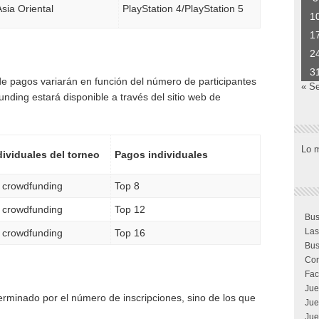
Asia Oriental
PlayStation 4/PlayStation 5
1
1
2
3
de pagos variarán en función del número de participantes
« S
ding estará disponible a través del sitio web de
Lo 
dividuales del torneo
Pagos individuales
 crowdfunding
Top 8
 crowdfunding
Top 12
Bus
Las
 crowdfunding
Top 16
Bus
Com
Fac
Jue
erminado por el número de inscripciones, sino de los que
Jue
Jue