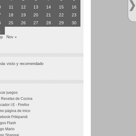
0
11
12
13
14
15
16
7
18
19
20
21
22
23
4
25
26
27
28
29
30
1
ep
Nov »
más visto y recomendado
car juegos
 Recetas de Cocina
cador I.E - Firefox
o página de inico
ebook Frikipandi
gos Flash
go Mario
go Shangai