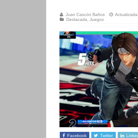
Juan Cascón Baños
Actualizada
Destacada
,
Juegos
Facebook
Twitter
Linke