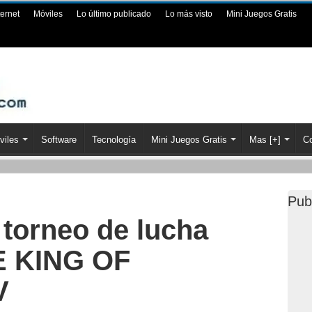
ternet
Móviles
Lo último publicado
Lo más visto
Mini Juegos Gratis
viles
Software
Tecnología
Mini Juegos Gratis
Mas [+]
Co
Pub
 torneo de lucha
E KING OF
V