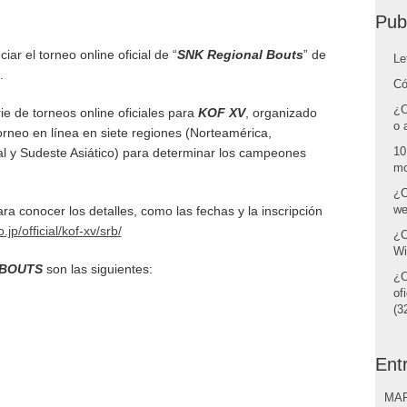
Pub
r el torneo online oficial de “
SNK Regional Bouts
” de
Le
.
Có
¿C
e de torneos online oficiales para
KOF XV
, organizado
o 
rneo en línea en siete regiones (Norteamérica,
10
al y Sudeste Asiático) para determinar los campeones
mo
¿C
we
para conocer los detalles, como las fechas y la inscripción
jp/official/kof-xv/srb/
¿C
Wi
 BOUTS
son las siguientes:
¿C
of
(32
Ent
MAR