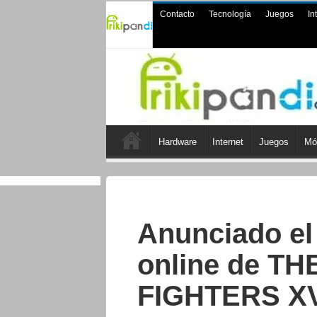
Contacto
Tecnología
Juegos
In
Hardware
Internet
Juegos
Mó
Anunciado el
online de TH
FIGHTERS X