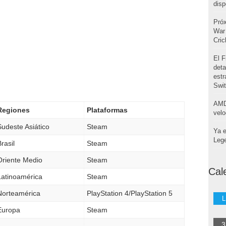
disp
Pró
War 
Cri
El F
deta
estr
Swi
AMD
Regiones
Plataformas
velo
Sudeste Asiático
Steam
Ya e
Leg
rasil
Steam
Oriente Medio
Steam
Cal
Latinoamérica
Steam
Norteamérica
PlayStation 4/PlayStation 5
L
Europa
Steam
3