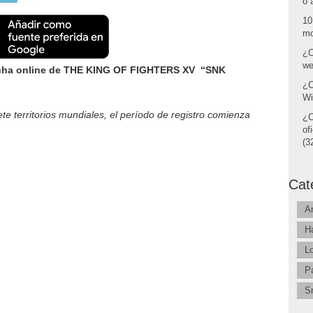
o 
10
mo
¿C
we
lucha online de THE KING OF FIGHTERS XV “SNK
¿C
Wi
te territorios mundiales, el período de registro comienza
¿C
of
(32
Cat
A
H
L
P
S