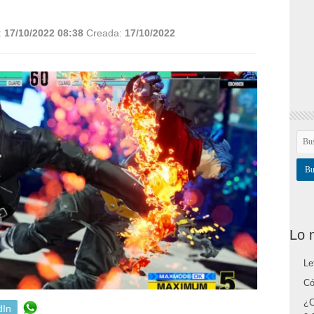
:
17/10/2022 08:38
Creada:
17/10/2022
Lo 
Le
Có
¿C
dIn