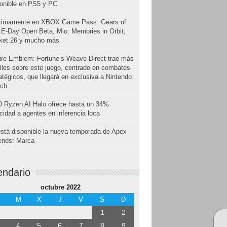
onible en PS5 y PC
ximamente en XBOX Game Pass: Gears of
E-Day Open Beta, Mio: Memories in Orbit,
cket 26 y mucho más
ire Emblem: Fortune’s Weave Direct trae más
lles sobre este juego, centrado en combates
atégicos, que llegará en exclusiva a Nintendo
tch
 Ryzen AI Halo ofrece hasta un 34%
cidad a agentes en inferencia loca
stá disponible la nueva temporada de Apex
ends: Marca
endario
octubre 2022
M
X
J
V
S
D
1
2
4
5
6
7
8
9