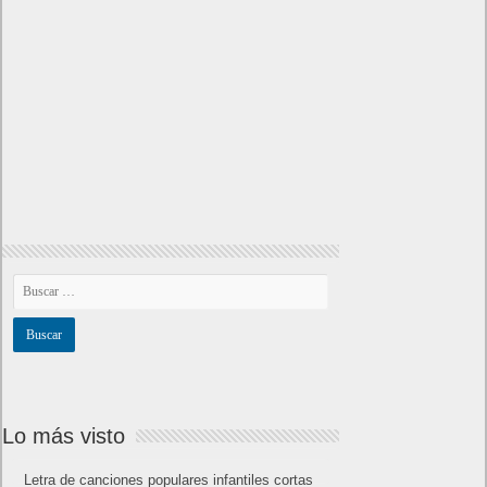
Amazon Prime
Amazon Prime Vídeo
Powered by
Frikipandi.com
.
Juan Cascón
Todos los derechos
reservados.
©