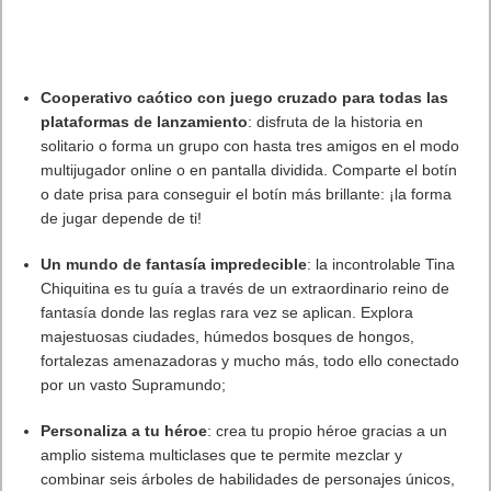
una ciudad de Los Ángeles posapocalíptica en escuadrones de
cuatro, empuñando armas con movimientos reales.. Para
adelantarse a sus enemigos y alimentar la supervivencia de la
humanidad un día más, los jugadores buscan en la ciudad de
Los Ángeles infestada de muertos vivientes, con nuevos
descubrimientos acechando en cada esquina. Cuando estén
preparados, les aguarda el competitivo Tundradome y las
interminables hordas del modo Horda.
Desarrollado por Vertigo Studios (
Arizona Sunshine
) y editado
por Vertigo Games,
After the Fall – Launch Edition
ya está
disponible en
Quest 2
,
PlayStation
y
Steam
con un precio de
venta recomendado de 39,99 €, con una edición Deluxe en
PlayStation VR
y
Steam
con un precio de venta recomendado
de 49,99 €. El estreno en Quest original será más adelante. La
edición física
After the Fall – Frontrunner Edition
ya está
disponible en PlayStation VR en Europa y Japón con un pvpr
de 49,99€, el 12 de abril se estrenará en EEUU.
Para estar al día sobre todo lo relacionado con
After the Fall,