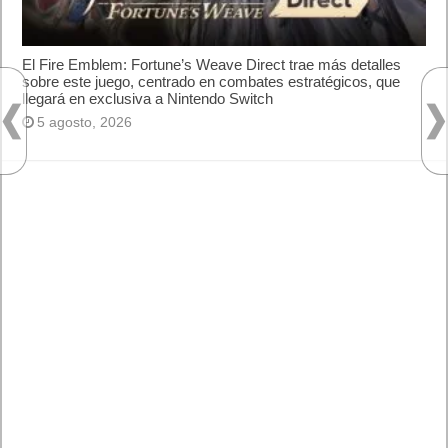
Lo más visto
Letra de canciones populares infantiles cortas
Cómo saber si te han bloqueado en WhatsApp
¿Cómo escribir la comillas latinas / españolas
o angulares(« ») en un ordenador?
10 sitios para recibir SMS de validación sin
mostrar nuestro número real
¿Cómo ver una versión antigua de página
web?
¿Cómo desactivar suspensión en Windows 7,
Windows 8 y XP?
¿Cómo descargar Windows 10 abril 2018
oficialmente y gratis? Actualizar archivos ISO
(32 bits / 64 bits)