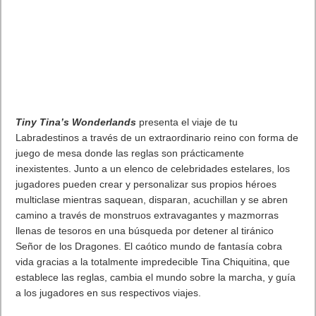
también. La actualización de Boulevard es una de las múltiples
actualizaciones que llegan a la temporada Frontrunner de After the
Fall, que está disponible de forma gratuita para todos los propietarios
del juego en
Meta Quest 2
,
PSVR
(tanto en formato físico como digital)
y
PC VR
.
Para acompañar el anuncio, Vertigo Games ha lanzado un
nuevo vídeo que refleja la nueva misión Harvest Run, el
sistema de skins del jugador, la nueva LMG y el nuevo
enemigo que forman parte de la actualización Boulevard.
Puedes ver el tráiler en el siguiente enlace:
https://youtu.be/M7VRkTveIu0