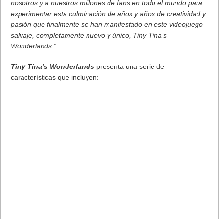
las heladas calles de Hollywood, donde tendrán que
enfrentarse a Snowbreed con todo tipo de dificultades. SER ha
añadido también un nuevo tipo especial de Snowbreed al
juego: el Skimmer, esta criatura requiere un enfoque diferente,
ya que serán los jugadores quiénes tendrá que cazar para
recoger una gran cantidad de botín. Para hacerlo, hay una
nueva arma LMG con la que podrán recolectar.
Tras la actualización del Modo Horda y el Boulevard, el mes
que viene llegarán el modo PvP libre para todos, el mapa PvP
Stockpile y nuevas armas, que forman parte del Pase de
temporada After the Fall – Frontrunner. Vertigo Games también
tiene previsto para abril más equipamiento, como consumibles,
dispositivos y skins de armas especiales.
Con un intenso modo cooperativo para 4 jugadores y juego
cruzado (PC, PlayStation VR y Quest 2) como núcleo, After the
Fall ofrece un juego cooperativo repleto de acción, creado
desde cero para la Realidad Virtual. Comenzando en un
espacio compartido con hasta 32 jugadores en todas las
plataformas, los jugadores se adentrarán en los vestigios de