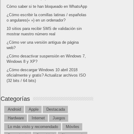
Home page
Copyright © 2019
Shangai
|
Como página de inico
|
Añadir
Buscador I.E - Firefox
|
Twitter
|
Facebook
|
Sitemap
|
Contacto