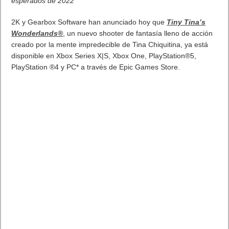
AFTER THE FALL
PROSIGUE CON SU EXPANSIÓN CON EL
ESTRENO DE LA NUEVA ACTUALIZACIÓN DE
CONTENIDOS, LA EDICIÓN FÍSICA Y MÁS
Los jugadores del FPS de acción cooperativa de realidad
virtual ya pueden acceder a la actualización Boulevard, así
como obtener el juego en nuevas plataformas y en nuevas
regiones
Vertigo Games
, la rama de edición y desarrollo especializado en
Realidad Virtual de
Koch Media Group
, prosigue ampliando el mundo
de juego de
After the Fall,
su FPS de acción cooperativa para 4
jugadores. Tras el estreno de la actualización del Modo Horda el 10 de
marzo, Vertigo Games ha estrenado hoy la actualización Boulevard,
así como la edición física de After the Fall en PlayStation®VR*. Con su
lanzamiento en PSVR™ en Japón hoy, los nuevos Harvest Runners
podrán comenzar su viaje en el páramo apocalíptico congelado