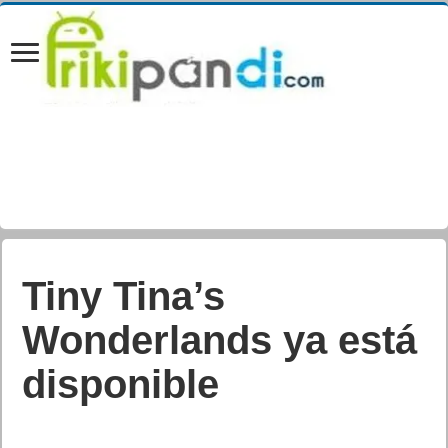
Ya disponible After
the Fall –
Frontrunner Edition
– Anunciada la