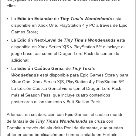
MARVEL Tōkon: Fighting Souls ya está disponible en PS5 y PC
7 agosto, 2026
Próximamente en XBOX Game Pass: Gears of War E-Day Open