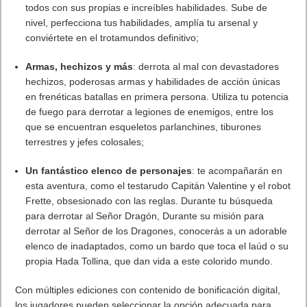
únete a la comunidad en
Discord
,
Facebook
,
Twitter
e
Instagram
y suscríbete a la newsletter en
afterthefall-vr.com
.
. Leer artículo completo en Frikipandi
Ya disponible After the
Fall – Frontrunner Edition – Anunciada la actualización
Boulevard
.
Previo
El teletrabajo va a generalizar los servicios en «la nube», según los
expertos de Fast Forward Sessions
Siguiente
Tiny Tina’s Wonderlands ya está disponible
Artículos relacionados