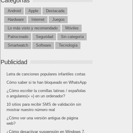
Categorías
Android
Apple
Destacada
Hardware
Internet
Juegos
Lo más visto y recomendado
Móviles
Patrocinado
Seguridad
Sin categoría
Smartwatch
Software
Tecnología
Publicidad
Letra de canciones populares infantiles cortas
Cómo saber si te han bloqueado en WhatsApp
¿Cómo escribir la comillas latinas / españolas
o angulares(« ») en un ordenador?
10 sitios para recibir SMS de validación sin
mostrar nuestro número real
¿Cómo ver una versión antigua de página
web?
¿Cómo desactivar suspensión en Windows 7,