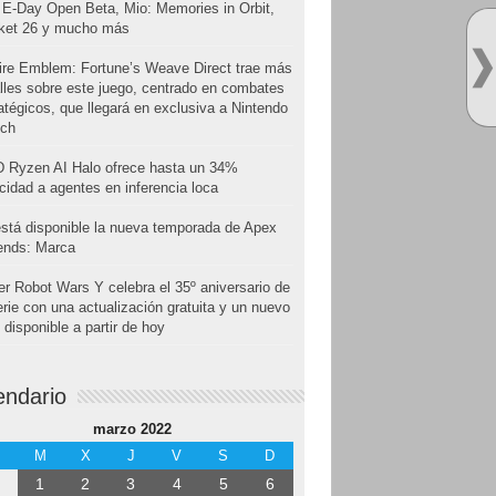
E-Day Open Beta, Mio: Memories in Orbit,
cket 26 y mucho más
ire Emblem: Fortune’s Weave Direct trae más
lles sobre este juego, centrado en combates
atégicos, que llegará en exclusiva a Nintendo
tch
 Ryzen AI Halo ofrece hasta un 34%
cidad a agentes en inferencia loca
stá disponible la nueva temporada de Apex
ends: Marca
r Robot Wars Y celebra el 35º aniversario de
erie con una actualización gratuita y un nuevo
disponible a partir de hoy
endario
marzo 2022
M
X
J
V
S
D
1
2
3
4
5
6