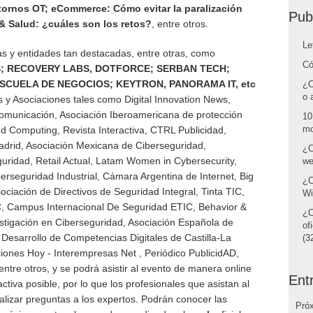
entornos OT; eCommerce: Cómo evitar la paralización
Pub
& Salud: ¿cuáles son los retos?
, entre otros.
Le
s y entidades tan destacadas, entre otras, como
Có
; RECOVERY LABS, DOTFORCE; SERBAN TECH;
ESCUELA DE NEGOCIOS; KEYTRON, PANORAMA IT, etc
¿C
o 
 y Asociaciones tales como Digital Innovation News,
Comunicación, Asociación Iberoamericana de protección
10
mo
d Computing, Revista Interactiva, CTRL Publicidad,
adrid, Asociación Mexicana de Ciberseguridad,
¿C
uridad, Retail Actual, Latam Women in Cybersecurity,
we
erseguridad Industrial, Cámara Argentina de Internet, Big
¿C
iación de Directivos de Seguridad Integral, Tinta TIC,
Wi
, Campus Internacional De Seguridad ETIC, Behavior &
¿C
tigación en Ciberseguridad, Asociación Española de
of
Desarrollo de Competencias Digitales de Castilla-La
(32
ones Hoy - Interempresas Net , Periódico PublicidAD,
ntre otros, y se podrá asistir al evento de manera online
Ent
ctiva posible, por lo que los profesionales que asistan al
ealizar preguntas a los expertos. Podrán conocer las
Pró