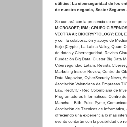
utilities: La ciberseguridad de los 
de nuestro negocio; Sector Seguros 
Se contará con la presencia de empresa
MICROSOFT; IBM; GRUPO CIBERNOS
VECTRA AI; BIOCRYPTOLOGY; EOI, 
y con la colaboración y apoyo de Medios
Be[ɪɴ]Crypto , La Latina Valley, Quum 
de datos y Ciberseguridad, Revista Clou
Fundación Big Data, Cluster Big Data M
Ciberseguridad Latam, Revista Ciberseg
Marketing Insider Review, Centro de Cib
Data Magazine, CyberSecurity News, Asoc
Asociación Valenciana de Empresas TIC
Law, RedCIC - Red Colombiana de Inves
Programadores Informáticos, Centro de 
Mancha – Bilib, Pulso Pyme, Comunicaci
Asociación de Técnicos de Informática, e
ofreciendo una experiencia lo más intera
evento contarán con la posibilidad de r