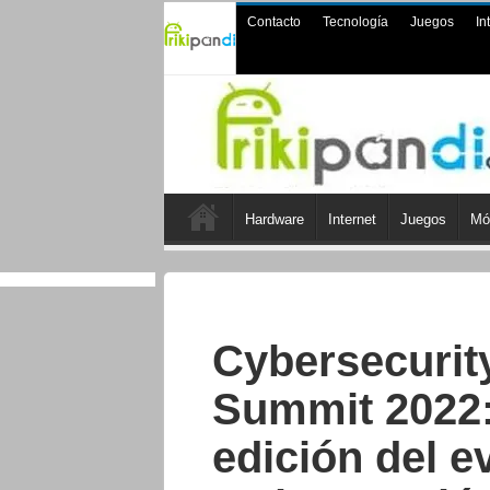
Contacto
Tecnología
Juegos
In
Hardware
Internet
Juegos
Mó
Cybersecurit
Summit 2022: 
edición del e