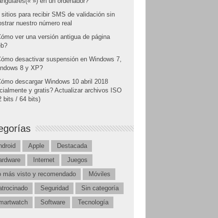
angulares(« ») en un ordenador?
 sitios para recibir SMS de validación sin
strar nuestro número real
ómo ver una versión antigua de página
b?
ómo desactivar suspensión en Windows 7,
ndows 8 y XP?
ómo descargar Windows 10 abril 2018
icialmente y gratis? Actualizar archivos ISO
 bits / 64 bits)
egorías
ndroid
Apple
Destacada
ardware
Internet
Juegos
o más visto y recomendado
Móviles
atrocinado
Seguridad
Sin categoría
martwatch
Software
Tecnología