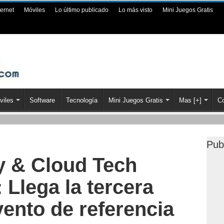
ternet
Móviles
Lo último publicado
Lo más visto
Mini Juegos Gratis
viles
Software
Tecnología
Mini Juegos Gratis
Mas [+]
Co
Pub
y & Cloud Tech
Llega la tercera
vento de referencia