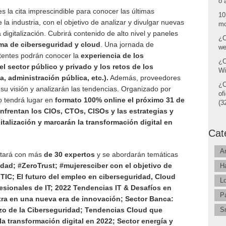
o 
es la cita imprescindible para conocer las últimas
10
la industria, con el objetivo de analizar y divulgar nuevas
mo
digitalización. Cubrirá contenido de alto nivel y paneles
¿C
ma de ciberseguridad y cloud
. Una jornada de
we
stentes podrán conocer la
experiencia de los
¿C
l sector público y privado y los retos de los
Wi
 administración pública, etc.).
Además, proveedores
¿C
 su visión y analizarán las tendencias. Organizado por
of
o tendrá lugar en
formato 100% online el próximo 31 de
(32
frentan los CIOs, CTOs, CISOs y las estrategias y
italización
y marcarán la transformación digital en
Cat
A
ntará con más
de 30 expertos
y se abordarán temáticas
idad; #ZeroTrust; #mujeresciber con el objetivo de
H
r TIC; El futuro del empleo en ciberseguridad, Cloud
L
esionales de IT; 2022 Tendencias IT & Desafíos en
P
tra en una nueva era de innovación; Sector Banca:
rzo de la Ciberseguridad; Tendencias Cloud que
S
 la transformación digital en 2022; Sector energía y