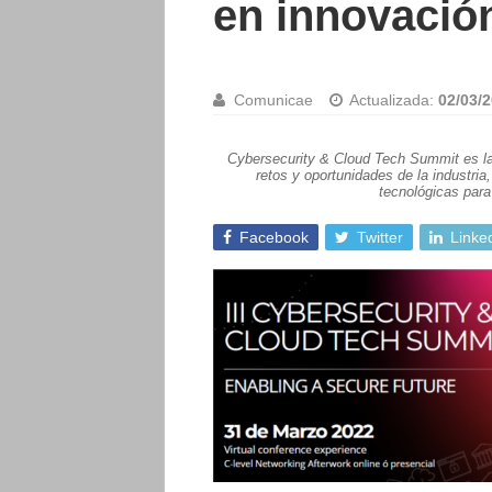
en innovación
Comunicae
Actualizada:
02/03/2
Cybersecurity & Cloud Tech Summit es la 
retos y oportunidades de la industria
tecnológicas para 
Facebook
Twitter
Linke