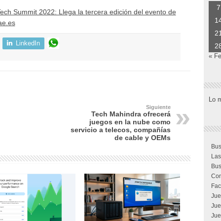
7
ech Summit 2022: Llega la tercera edición del evento de
1
ae.es
2
LinkedIn
2
« F
Lo 
Siguiente
Tech Mahindra ofrecerá
juegos en la nube como
servicio a telecos, compañías
de cable y OEMs
Bus
Las
Bus
Com
Fac
Jue
Jue
Jue