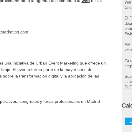
 próximamente a la agenda accediendo a la
web
oficial
War 
Cri
El F
deta
estr
tmarketing.com
.
Swi
AMD
velo
Ya e
es una iniciativa de
Urban Event Marketing
que ofrece un
Leg
dizaje. El evento forma parte de la mayor serie de
 sobre la transformación digital y la aplicación de las
Supe
la s
DLC 
orativos, congresos y ferias profesionales en Madrid
Cal
L