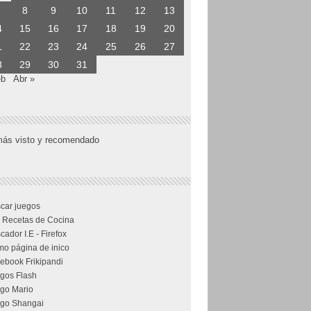
8
9
10
11
12
13
4
15
16
17
18
19
20
1
22
23
24
25
26
27
8
29
30
31
eb
Abr »
más visto y recomendado
car juegos
 Recetas de Cocina
cador I.E - Firefox
o página de inico
ebook Frikipandi
gos Flash
go Mario
go Shangai