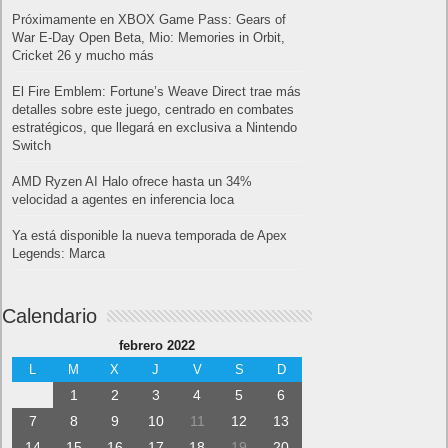
Próximamente en XBOX Game Pass: Gears of
War E-Day Open Beta, Mio: Memories in Orbit,
Cricket 26 y mucho más
El Fire Emblem: Fortune’s Weave Direct trae más
detalles sobre este juego, centrado en combates
estratégicos, que llegará en exclusiva a Nintendo
Switch
AMD Ryzen AI Halo ofrece hasta un 34%
velocidad a agentes en inferencia loca
Ya está disponible la nueva temporada de Apex
Legends: Marca
Calendario
febrero 2022
L
M
X
J
V
S
D
1
2
3
4
5
6
7
8
9
10
11
12
13
14
15
16
17
18
19
20