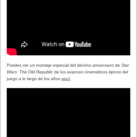
Banda sonora evocadora de varios artistas incluyendo a
Cocoon, The Toxic Avenger, Robert Parker, Kalax, Survive,
Daniel Gadd, Volkor X.
Road 96
estará disponible en formato físico para PlayStation 4,
PlayStation 5 y Xbox One / Series X el 15 de abril. ¡Muy pronto
en reserva en las principales tiendas y Amazon!
Recordatorio
:
Road 96
ya está disponible en físico para Switch
en Edición Normal y Signature.
. Leer artículo completo en Frikipandi
¡Road 96 llega también
en físico a PlayStation 4, PlayStation 5, Xbox One y Series X!
.