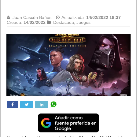
One y Series X!
Juan Cascón Baños
Actualizada:
14/02/2022 15:31
Creada:
14/02/2022
Destacada
,
Juegos