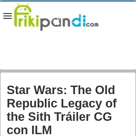
¡Road 96 llega
también en físico a
PlayStation 4,
PlayStation 5, Xbox