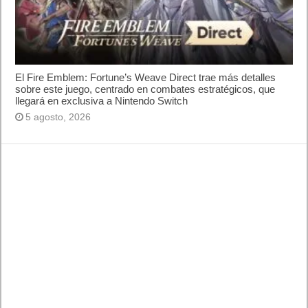
10 sitios para recibir SMS de validación sin
mostrar nuestro número real
¿Cómo ver una versión antigua de página
web?
¿Cómo desactivar suspensión en Windows 7,
Windows 8 y XP?
¿Cómo descargar Windows 10 abril 2018
oficialmente y gratis? Actualizar archivos ISO
(32 bits / 64 bits)
Categorías
Android
Apple
Destacada
Hardware
Internet
Juegos
Lo más visto y recomendado
Móviles
Patrocinado
Seguridad
Sin categoría
Smartwatch
Software
Tecnología
Publicidad