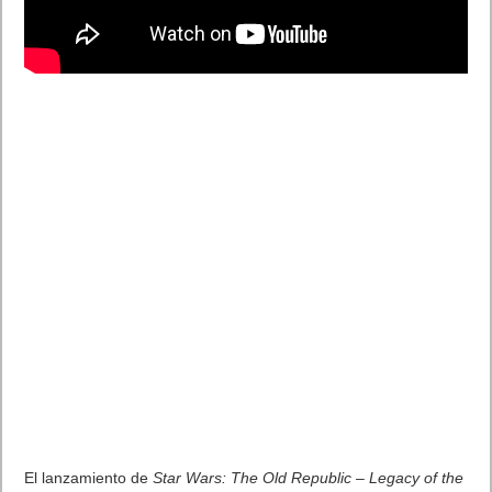
Previo
Horizon Forbidden West presenta su espectacular tráiler
cinematográfico
Siguiente
Star Wars: The Old Republic Legacy of the Sith Tráiler CG con
ILM
Artículos relacionados
MARVEL Tōkon: Fighting Souls ya está disponible en PS5 y PC
7 agosto, 2026