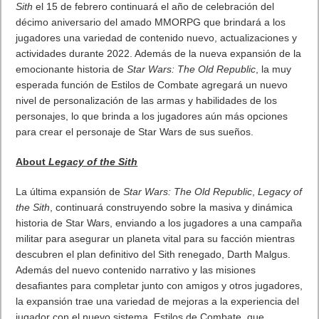
Próximamente en XBOX Game Pass: Gears of War E-Day Open
Beta, Mio: Memories in Orbit, Cricket 26 y mucho más
5 agosto, 2026