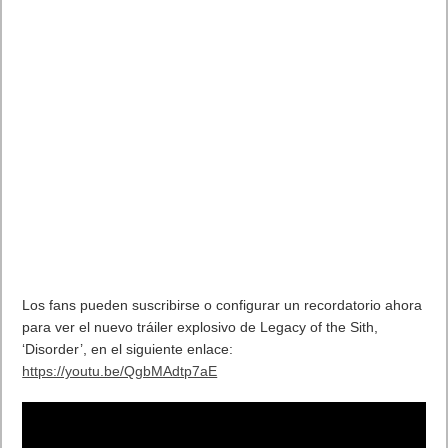
Haz autostop a través de todo el país en el primer juego con
narrativa procedural. Conoce personajes memorables,
descubre secretos, y aprende habilidades que te ayudarán a
cruzar la frontera hacia la libertad.
Tus opciones cambian la aventura, la gente, cambian el
mundo. Hay cientos de rutas a través de Road 96. ¿Cuál
tomarás?
Características
Primer juego con narrativa procedural: crea tu propia
historia.
Personajes inolvidables, tono y escenarios: Divertidos,
bizarros y conmovedores. Un paisaje precioso para un
mundo peligroso.
Múltiples finales: El juego cambia en base a cómo lo juegas.
Equipo Indie Premiado: Las mentes creativas tras Valiant
Hearts y Memories Retold.