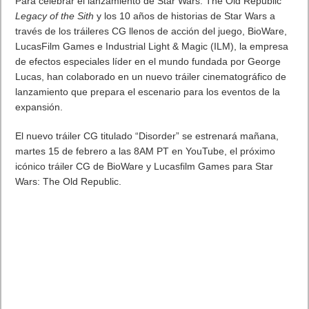
Merge Games
en una nueva colaboración con
Tesura
en
España, se complace en presentar la edición física de
Road
96
, la aventura por carretera procedural llegará también a
PlayStation 4, PlayStation 5 y Xbox One / Series X.
Tras ser un éxito aclamado por la crítica y los fans, Road 96 es
juego de aventuras procedural enfocado en la historia con
elementos survival en el cual los jugadores deben escapar de
un país gobernado por un régimen autoritario que está al
borde del colapso. Road 96 tiene una historia en constante
evolución que desvela más y más en cada nuevo intento de
escapar del país, inspirado en películas de los 90 de directores
como Tarantino, los hermanos Coen y Bong Joon-ho.
El país de Petria se ha ido al garete. El régimen está fuera de
control. Es el momento de escapar, dirigirse a la frontera, hacia
el mundo libre. Los últimos ahorros de tus padres en tu
bolsillos, miles de kilómetros a tus pies y una pequeña
esperanza de cruzar la frontera con vida.