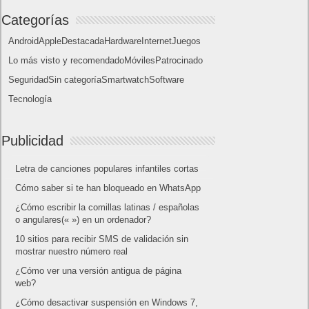
10 sitios para recibir SMS de validación sin
mostrar nuestro número real
¿Cómo ver una versión antigua de página
web?
¿Cómo desactivar suspensión en Windows 7,
Windows 8 y XP?
¿Cómo descargar Windows 10 abril 2018
oficialmente y gratis? Actualizar archivos ISO
(32 bits / 64 bits)
Categorías
Android
Apple
Destacada
Hardware
Internet
Juegos
Lo más visto y recomendado
Móviles
Patrocinado
Seguridad
Sin categoría
Smartwatch
Software
Tecnología