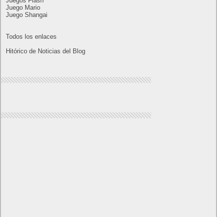
9
10
11
12
13
14
15
16
17
18
19
20
21
22
23
24
25
26
27
28
29
30
« Oct
Dic »
Lo más visto y recomendado
Buscar juegos
Las Recetas de Cocina
Buscador I.E - Firefox
Como página de inico
Facebook Frikipandi
Juegos Flash
Juego Mario
Juego Shangai