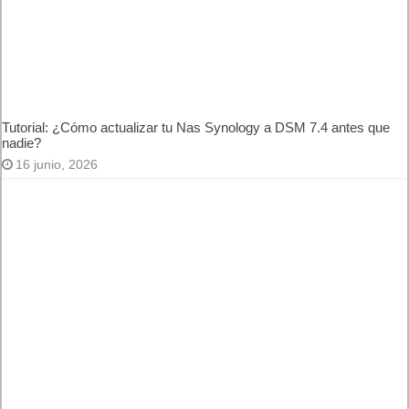
rendimiento de Instagram, TikTok, X y YouTube en la
Búsqueda de Google y Discover
15 julio, 2026
Tutorial: ¿Cómo actualizar tu Nas Synology a DSM 7.4 antes
que nadie?
16 junio, 2026