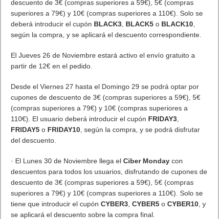
El Martes 24 de Noviembre, se dispondrá de cupones de
descuento de 3€ (compras superiores a 59€), 5€ (compras
superiores a 79€) y 10€ (compras superiores a 110€). Solo se
deberá introducir el cupón
BLACK3
,
BLACK5
o
BLACK10
,
según la compra, y se aplicará el descuento correspondiente.
El Jueves 26 de Noviembre estará activo el envío gratuito a
partir de 12€ en el pedido.
Desde el Viernes 27 hasta el Domingo 29 se podrá optar por
cupones de descuento de 3€ (compras superiores a 59€), 5€
(compras superiores a 79€) y 10€ (compras superiores a
110€). El usuario deberá introducir el cupón
FRIDAY3
,
FRIDAY5
o
FRIDAY10
, según la compra, y se podrá disfrutar
del descuento.
· El Lunes 30 de Noviembre llega el
Ciber Monday
con
descuentos para todos los usuarios, disfrutando de cupones de
descuento de 3€ (compras superiores a 59€), 5€ (compras
superiores a 79€) y 10€ (compras superiores a 110€). Solo se
tiene que introducir el cupón
CYBER3
,
CYBER5
o
CYBER10
, y