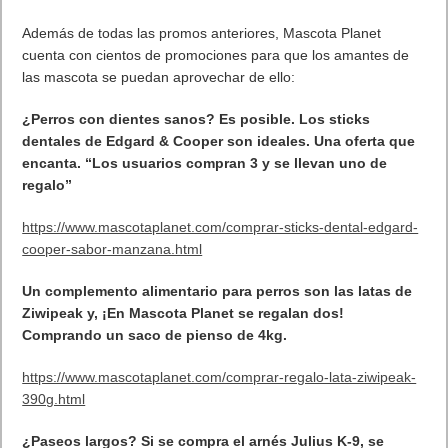
se aplicará el descuento sobre la compra final.
Además de todas las promos anteriores, Mascota Planet
cuenta con cientos de promociones para que los amantes de
las mascota se puedan aprovechar de ello:
¿Perros con dientes sanos? Es posible. Los sticks
dentales de Edgard & Cooper son ideales. Una oferta que
encanta. “Los usuarios compran 3 y se llevan uno de
regalo”
https://www.mascotaplanet.com/comprar-sticks-dental-edgard-
cooper-sabor-manzana.html
Un complemento alimentario para perros son las latas de
Ziwipeak y, ¡En Mascota Planet se regalan dos!
Comprando un saco de pienso de 4kg.
https://www.mascotaplanet.com/comprar-regalo-lata-ziwipeak-
390g.html