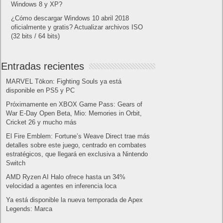
Publicidad
Letra de canciones populares infantiles cortas
Cómo saber si te han bloqueado en WhatsApp
¿Cómo escribir la comillas latinas / españolas
o angulares(« ») en un ordenador?
10 sitios para recibir SMS de validación sin
mostrar nuestro número real
¿Cómo ver una versión antigua de página
web?
¿Cómo desactivar suspensión en Windows 7,
Windows 8 y XP?
¿Cómo descargar Windows 10 abril 2018
oficialmente y gratis? Actualizar archivos ISO
(32 bits / 64 bits)
Entradas recientes
MARVEL Tōkon: Fighting Souls ya está
disponible en PS5 y PC