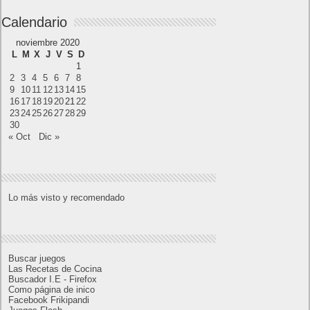
Próximamente en XBOX Game Pass: Gears of
War E-Day Open Beta, Mio: Memories in Orbit,
Cricket 26 y mucho más
El Fire Emblem: Fortune’s Weave Direct trae más
detalles sobre este juego, centrado en combates
estratégicos, que llegará en exclusiva a Nintendo
Switch
AMD Ryzen AI Halo ofrece hasta un 34%
velocidad a agentes en inferencia loca
Ya está disponible la nueva temporada de Apex
Legends: Marca
Calendario
noviembre 2020
L
M
X
J
V
S
D
1
2
3
4
5
6
7
8