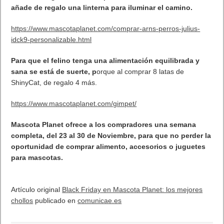
¿Paseos largos? Si se compra el arnés Julius K-9, se
añade de regalo una linterna para iluminar el camino.
https://www.mascotaplanet.com/comprar-arns-perros-julius-
idck9-personalizable.html
Para que el felino tenga una alimentación equilibrada y
sana se está de suerte, p
orque al comprar 8 latas de
ShinyCat, de regalo 4 más.
https://www.mascotaplanet.com/gimpet/
Mascota Planet ofrece a los compradores una semana
completa, del 23 al 30 de
Noviembre, para que no perder la
oportunidad de comprar alimento, accesorios o juguetes
para mascotas.
Artículo original
Black Friday en Mascota Planet: los mejores
chollos
publicado en
comunicae.es